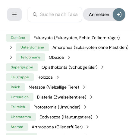
Anmelden
Eukaryota (Eukaryoten, Echte Zellkernträger)
Domäne
Amorphea (Eukaryoten ohne Plastiden)
Unterdomäne
Obazoa
Teildomäne
Opisthokonta (Schubgeißler)
Supergruppe
Holozoa
Teilgruppe
Metazoa (Vielzellige Tiere)
Reich
Bilateria (Zweiseitentiere)
Unterreich
Protostomia (Urmünder)
Teilreich
Ecdysozoa (Häutungstiere)
Überstamm
Arthropoda (Gliederfüßer)
Stamm