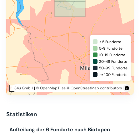
< 5 Fundorte
5-9 Fundorte
10-19 Fundorte
20-49 Fundorte
50-99 Fundorte
>= 100 Fundorte
34u GmbH
|
© OpenMapTiles
© OpenStreetMap contributors
20 km
Statistiken
Aufteilung der 6 Fundorte nach Biotopen