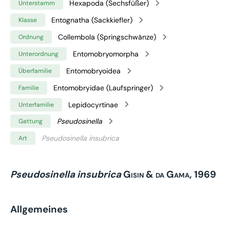
Hexapoda (Sechsfüßer)
Unterstamm
Entognatha (Sackkiefler)
Klasse
Collembola (Springschwänze)
Ordnung
Entomobryomorpha
Unterordnung
Entomobryoidea
Überfamilie
Entomobryidae (Laufspringer)
Familie
Lepidocyrtinae
Unterfamilie
Pseudosinella
Gattung
Pseudosinella insubrica
Art
Pseudosinella insubrica
Gisin & da Gama, 1969
Allgemeines