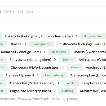
Eukaryota (Eukaryoten, Echte Zellkernträger)
Unterdomäne
Obazoa
Opisthokonta (Schubgeißler)
ne
Supergruppe
Metazoa (Vielzellige Tiere)
Bilateria (Zweiseitenti
Unterreich
Ecdysozoa (Häutungstiere)
Arthropoda (Glied
mm
Stamm
Chelicerata (Kieferklauenträger)
Arachnida (S
amm
Klasse
Araneae (Spinnen)
Araneomorphae (Echte
Unterordnung
Araneoidea (Radnetzspinnen)
Linyphiidae (Z
ie
Familie
Erigoninae (Zwergspinnen)
Mermessus
(Gez
lie
Gattung
ermessus trilobatus
(Amerikanische Zwergspinne)