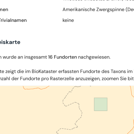
amen
Amerikanische Zwergspinne (De
Trivialnamen
keine
iskarte
n wurde an insgesamt
16 Fundorten
nachgewiesen.
te zeigt die im BioKataster erfassten Fundorte des Taxons im 
zahl der Fundorte pro Rasterzelle anzuzeigen, zoomen Sie bitte
iles
,
OpenStreetMap
,
34u GmbH