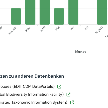
1
1
uar
Februar
Se
März
April
Mai
Juni
Juli
August
Monat
nzen zu anderen Datenbanken
ropaea (EDIT CDM DataPortals)
bal Biodiversity Information Facility)
egrated Taxonomic Information System)