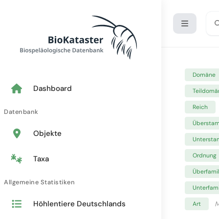
Domäne
Dashboard
Teildomä
Reich
Datenbank
Übersta
Objekte
Unterst
Ordnung
Taxa
Überfamil
Allgemeine Statistiken
Unterfami
Höhlentiere Deutschlands
M
Art