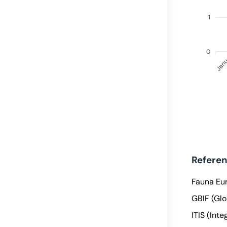
1
0
Jan
Refere
Fauna Eu
GBIF (Glo
ITIS (Int