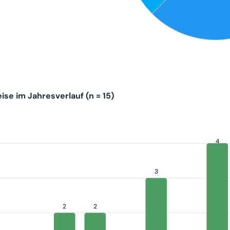
se im Jahresverlauf (n = 15)
4
3
2
2