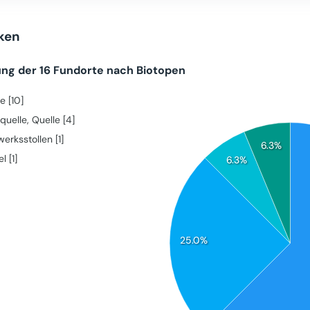
iken
ung der 16 Fundorte nach Biotopen
e [10]
quelle, Quelle [4]
erksstollen [1]
6.3%
l [1]
6.3%
25.0%