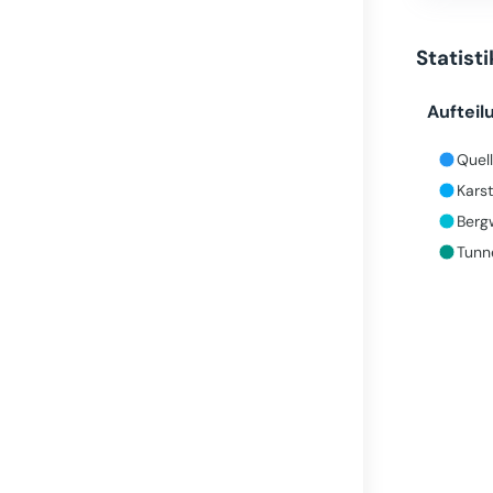
Statist
Aufteil
Quell
Karst
Bergw
Tunne