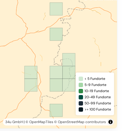
< 5 Fundorte
5-9 Fundorte
10-19 Fundorte
20-49 Fundorte
50-99 Fundorte
>= 100 Fundorte
34u GmbH
|
© OpenMapTiles
© OpenStreetMap contributors