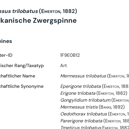
sus trilobatus
(Emerton, 1882)
kanische Zwergspinne
eines
ter-ID
1F9E0B12
scher Rang/Taxatyp
Art
haftlicher Name
Mermessus trilobatus
(Emerton, 
haftliche Synonyme
Eperigone trilobata
(Emerton, 188
Erigone trilobata
(Emerton, 1882)
Gongylidium trilobatum
(Emerton
Mermessus tristis
(Banks, 1892)
Oedothorax trilobatus
(Emerton, 
Parerigone trilobata
(Emerton, 18
Tmeticus trilobatus
Emerton, 188