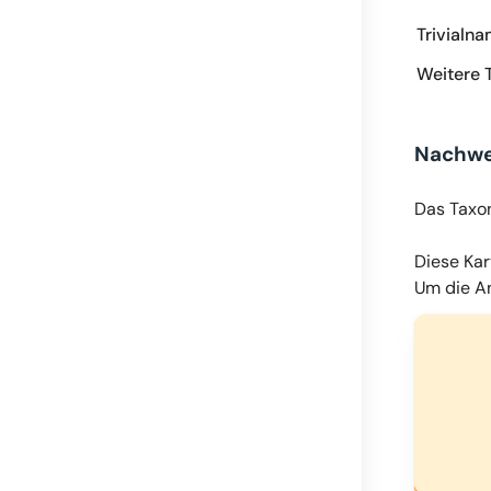
Trivialn
Weitere 
Nachwe
Das Taxo
Diese Kar
Um die An
© OpenMapT