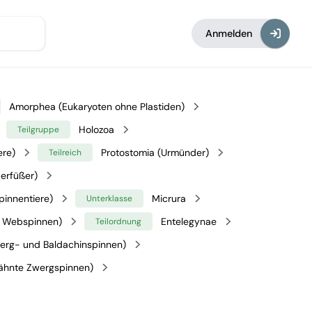
Anmelden
Amorphea (Eukaryoten ohne Plastiden)
Holozoa
Teilgruppe
ere)
Protostomia (Urmünder)
Teilreich
erfüßer)
pinnentiere)
Micrura
Unterklasse
 Webspinnen)
Entelegynae
Teilordnung
werg- und Baldachinspinnen)
ähnte Zwergspinnen)