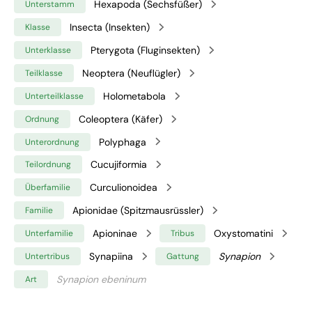
Hexapoda (Sechsfüßer)
Unterstamm
Insecta (Insekten)
Klasse
Pterygota (Fluginsekten)
Unterklasse
Neoptera (Neuflügler)
Teilklasse
Holometabola
Unterteilklasse
Coleoptera (Käfer)
Ordnung
Polyphaga
Unterordnung
Cucujiformia
Teilordnung
Curculionoidea
Überfamilie
Apionidae (Spitzmausrüssler)
Familie
Apioninae
Oxystomatini
Unterfamilie
Tribus
Synapiina
Synapion
Untertribus
Gattung
Synapion ebeninum
Art