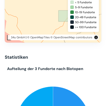
< 5 Fundorte
5-9 Fundorte
10-19 Fundorte
20-49 Fundorte
50-99 Fundorte
>= 100 Fundorte
34u GmbH
|
© OpenMapTiles
© OpenStreetMap contributors
20 km
Statistiken
Aufteilung der 3 Fundorte nach Biotopen