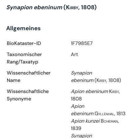
Synapion ebeninum
(Kirby, 1808)
Allgemeines
BioKataster-ID
1F7985E7
Taxonomischer
Art
Rang/Taxatyp
Wissenschaftlicher
Synapion
Name
ebeninum
(Kirby, 1808)
Wissenschaftliche
Apion ebeninum
Kirby,
Synonyme
1808
Apion
ebeninum
Gyllenhal, 1813
Apion kunzei
Boheman,
1839
Synapion