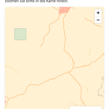
zoomen Sie bitte in die Karte hinein.
© OpenMapTiles
,
OpenStreetMap
,
34u GmbH