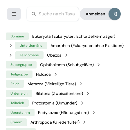
Anmelden
Eukaryota (Eukaryoten, Echte Zellkernträger)
Domäne
Amorphea (Eukaryoten ohne Plastiden)
Unterdomäne
Obazoa
Teildomäne
Opisthokonta (Schubgeißler)
Supergruppe
Holozoa
Teilgruppe
Metazoa (Vielzellige Tiere)
Reich
Bilateria (Zweiseitentiere)
Unterreich
Protostomia (Urmünder)
Teilreich
Ecdysozoa (Häutungstiere)
Überstamm
Arthropoda (Gliederfüßer)
Stamm