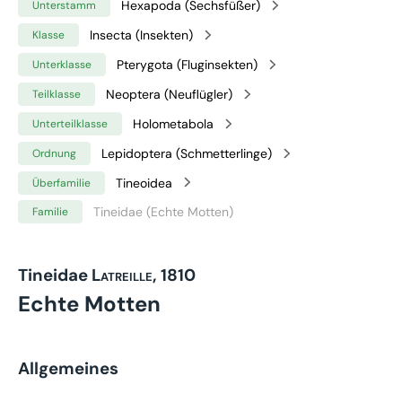
Hexapoda (Sechsfüßer)
Unterstamm
Insecta (Insekten)
Klasse
Pterygota (Fluginsekten)
Unterklasse
Neoptera (Neuflügler)
Teilklasse
Holometabola
Unterteilklasse
Lepidoptera (Schmetterlinge)
Ordnung
Tineoidea
Überfamilie
Tineidae (Echte Motten)
Familie
Tineidae
Latreille, 1810
Echte Motten
Allgemeines