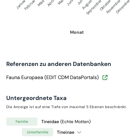
Januar
September
Oktober
Dezember
Februar
November
März
April
Juni
Juli
Mai
August
Monat
Referenzen zu anderen Datenbanken
Fauna Europaea (EDIT CDM DataPortals)
Untergeordnete Taxa
Die Anzeige ist auf eine Tiefe von maximal 5 Ebenen beschränkt.
Tineidae
(Echte Motten)
Familie
Tineinae
Unterfamilie