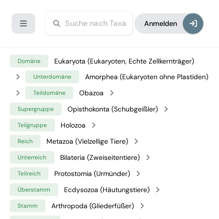
Anmelden
Eukaryota (Eukaryoten, Echte Zellkernträger)
Domäne
Amorphea (Eukaryoten ohne Plastiden)
Unterdomäne
Obazoa
Teildomäne
Opisthokonta (Schubgeißler)
Supergruppe
Holozoa
Teilgruppe
Metazoa (Vielzellige Tiere)
Reich
Bilateria (Zweiseitentiere)
Unterreich
Protostomia (Urmünder)
Teilreich
Ecdysozoa (Häutungstiere)
Überstamm
Arthropoda (Gliederfüßer)
Stamm