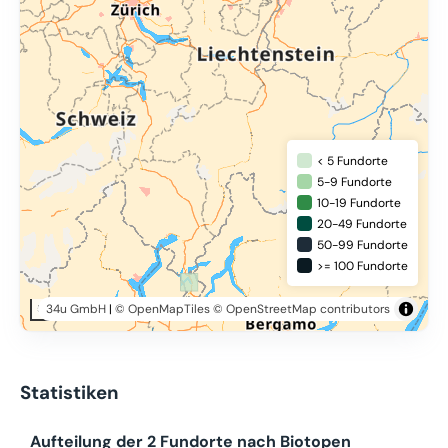
< 5 Fundorte
5-9 Fundorte
10-19 Fundorte
20-49 Fundorte
50-99 Fundorte
>= 100 Fundorte
34u GmbH
|
© OpenMapTiles
© OpenStreetMap contributors
50 km
Statistiken
Aufteilung der 2 Fundorte nach Biotopen