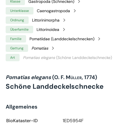
Gastropoda (Schnecken)
Klasse
Caenogastropoda
Unterklasse
Littorinimorpha
Ordnung
Littorinoidea
Überfamilie
Pomatiidae (Landdeckelschnecken)
Familie
Pomatias
Gattung
Pomatias elegans
(Schöne Landdeckelschnecke)
Art
Pomatias elegans
(O. F. Müller, 1774)
Schöne Landdeckelschnecke
Allgemeines
BioKataster-ID
1ED5954F