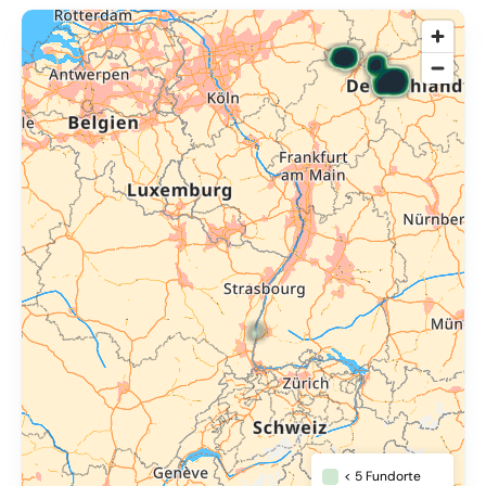
© OpenMapTiles
,
OpenStreetMap
,
34u GmbH
< 5 Fundorte