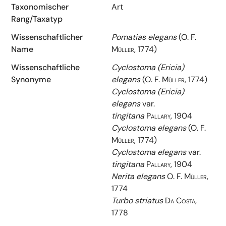
Taxonomischer
Art
Rang/Taxatyp
Wissenschaftlicher
Pomatias elegans
(O. F.
Name
Müller, 1774)
Wissenschaftliche
Cyclostoma (Ericia)
Synonyme
elegans
(O. F. Müller, 1774)
Cyclostoma (Ericia)
elegans
var.
tingitana
Pallary, 1904
Cyclostoma elegans
(O. F.
Müller, 1774)
Cyclostoma elegans
var.
tingitana
Pallary, 1904
Nerita elegans
O. F. Müller,
1774
Turbo striatus
Da Costa,
1778