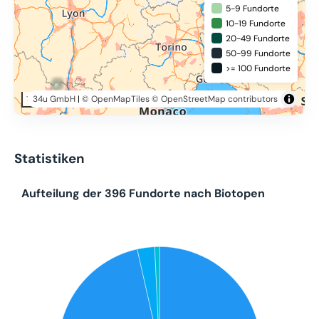
5-9 Fundorte
10-19 Fundorte
20-49 Fundorte
50-99 Fundorte
>= 100 Fundorte
34u GmbH
|
© OpenMapTiles
© OpenStreetMap contributors
100 km
Statistiken
Aufteilung der 396 Fundorte nach Biotopen