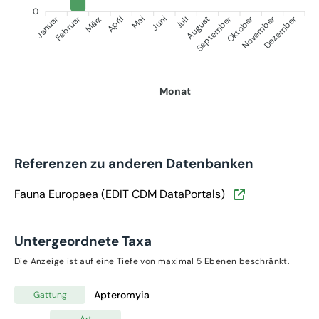
0
Januar
September
Oktober
Dezember
Februar
November
März
April
Juni
Juli
Mai
August
Monat
Referenzen zu anderen Datenbanken
Fauna Europaea (EDIT CDM DataPortals)
Untergeordnete Taxa
Die Anzeige ist auf eine Tiefe von maximal 5 Ebenen beschränkt.
Apteromyia
Gattung
Art