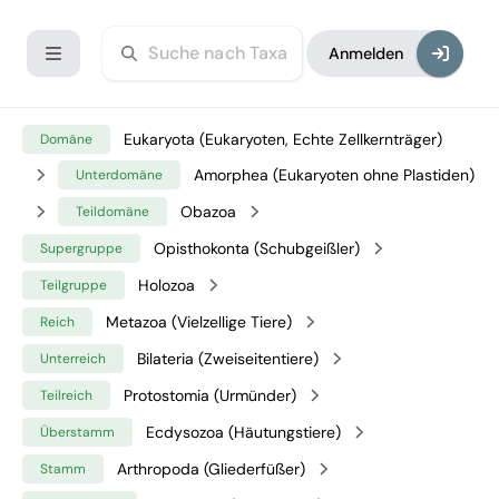
Anmelden
Eukaryota (Eukaryoten, Echte Zellkernträger)
Domäne
Amorphea (Eukaryoten ohne Plastiden)
Unterdomäne
Obazoa
Teildomäne
Opisthokonta (Schubgeißler)
Supergruppe
Holozoa
Teilgruppe
Metazoa (Vielzellige Tiere)
Reich
Bilateria (Zweiseitentiere)
Unterreich
Protostomia (Urmünder)
Teilreich
Ecdysozoa (Häutungstiere)
Überstamm
Arthropoda (Gliederfüßer)
Stamm