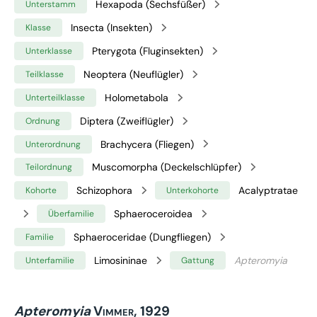
Hexapoda (Sechsfüßer)
Unterstamm
Insecta (Insekten)
Klasse
Pterygota (Fluginsekten)
Unterklasse
Neoptera (Neuflügler)
Teilklasse
Holometabola
Unterteilklasse
Diptera (Zweiflügler)
Ordnung
Brachycera (Fliegen)
Unterordnung
Muscomorpha (Deckelschlüpfer)
Teilordnung
Schizophora
Acalyptratae
Kohorte
Unterkohorte
Sphaeroceroidea
Überfamilie
Sphaeroceridae (Dungfliegen)
Familie
Limosininae
Apteromyia
Unterfamilie
Gattung
Apteromyia
Vimmer, 1929