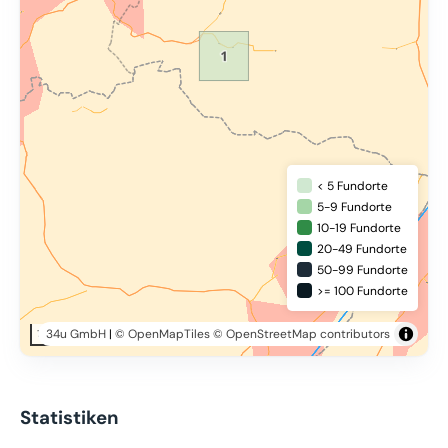
< 5 Fundorte
5-9 Fundorte
10-19 Fundorte
20-49 Fundorte
50-99 Fundorte
>= 100 Fundorte
34u GmbH
|
© OpenMapTiles
© OpenStreetMap contributors
10 km
Statistiken