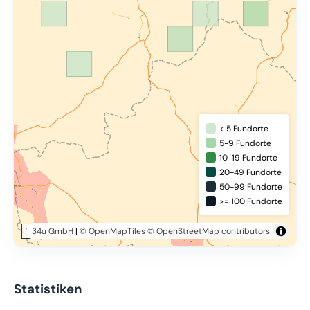
< 5 Fundorte
5-9 Fundorte
10-19 Fundorte
20-49 Fundorte
50-99 Fundorte
>= 100 Fundorte
34u GmbH
|
© OpenMapTiles
© OpenStreetMap contributors
20 km
Statistiken