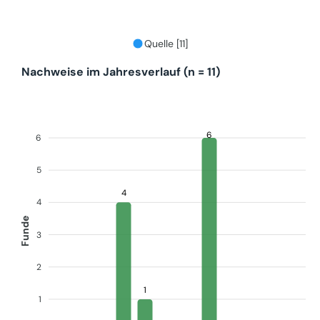
Quelle [11]
Nachweise im Jahresverlauf (n = 11)
6
6
5
4
4
Funde
3
2
1
1