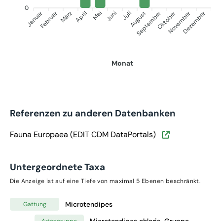
0
Januar
Februar
September
Oktober
November
Dezember
März
April
Mai
Juni
Juli
August
Monat
Referenzen zu anderen Datenbanken
Fauna Europaea (EDIT CDM DataPortals)
Untergeordnete Taxa
Die Anzeige ist auf eine Tiefe von maximal 5 Ebenen beschränkt.
Microtendipes
Gattung
Microtendipes chloris-Gruppe
Artengruppe