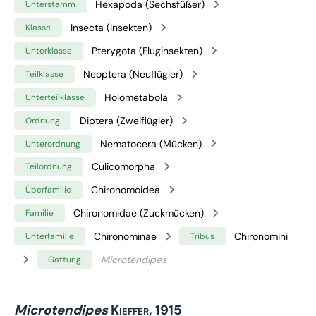
Hexapoda (Sechsfüßer)
Unterstamm
Insecta (Insekten)
Klasse
Pterygota (Fluginsekten)
Unterklasse
Neoptera (Neuflügler)
Teilklasse
Holometabola
Unterteilklasse
Diptera (Zweiflügler)
Ordnung
Nematocera (Mücken)
Unterordnung
Culicomorpha
Teilordnung
Chironomoidea
Überfamilie
Chironomidae (Zuckmücken)
Familie
Chironominae
Chironomini
Unterfamilie
Tribus
Microtendipes
Gattung
Microtendipes
Kieffer, 1915