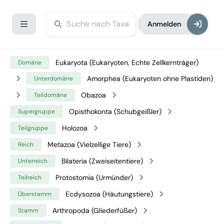
Anmelden
Eukaryota (Eukaryoten, Echte Zellkernträger)
Domäne
Amorphea (Eukaryoten ohne Plastiden)
Unterdomäne
Obazoa
Teildomäne
Opisthokonta (Schubgeißler)
Supergruppe
Holozoa
Teilgruppe
Metazoa (Vielzellige Tiere)
Reich
Bilateria (Zweiseitentiere)
Unterreich
Protostomia (Urmünder)
Teilreich
Ecdysozoa (Häutungstiere)
Überstamm
Arthropoda (Gliederfüßer)
Stamm