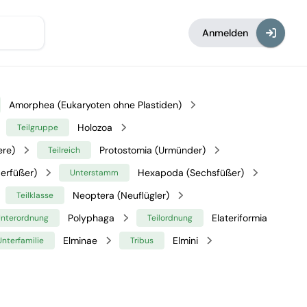
Anmelden
Amorphea (Eukaryoten ohne Plastiden)
Holozoa
Teilgruppe
ere)
Protostomia (Urmünder)
Teilreich
erfüßer)
Hexapoda (Sechsfüßer)
Unterstamm
Neoptera (Neuflügler)
Teilklasse
Polyphaga
Elateriformia
nterordnung
Teilordnung
Elminae
Elmini
Unterfamilie
Tribus