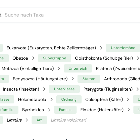
Eukaryota (Eukaryoten, Echte Zellkernträger)
Unterdomäne
Obazoa
Opisthokonta (Schubgeißler)
ne
Supergruppe
Metazoa (Vielzellige Tiere)
Bilateria (Zweiseitenti
Unterreich
Ecdysozoa (Häutungstiere)
Arthropoda (Glied
mm
Stamm
Insecta (Insekten)
Pterygota (Fluginsekten)
Unterklasse
Holometabola
Coleoptera (Käfer)
klasse
Ordnung
U
Byrrhoidea
Elmidae (Hakenkäfer)
rfamilie
Familie
Limnius
Limnius volckmari
Art