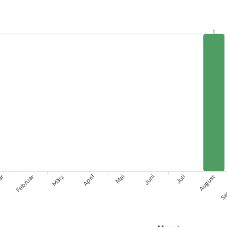
1
ar
Februar
Se
März
April
Mai
Juni
Juli
August