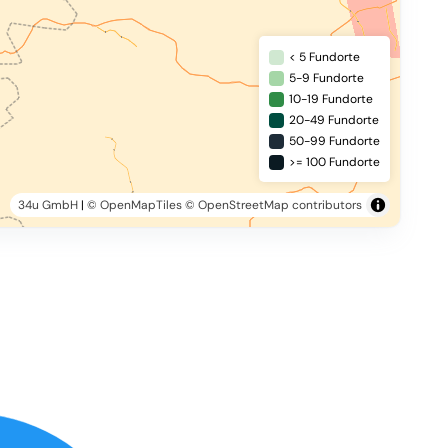
< 5 Fundorte
5-9 Fundorte
10-19 Fundorte
20-49 Fundorte
50-99 Fundorte
>= 100 Fundorte
34u GmbH
|
© OpenMapTiles
© OpenStreetMap contributors