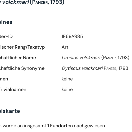
 volckmari
(Panzer, 1793)
eines
ter-ID
1E69A985
scher Rang/Taxatyp
Art
haftlicher Name
Limnius volckmari
(Panzer, 1793)
haftliche Synonyme
Dytiscus volckmari
Panzer, 1793
amen
keine
Trivialnamen
keine
iskarte
n wurde an insgesamt
1 Fundorten
nachgewiesen.