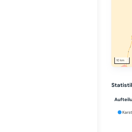
10 km
Statist
Aufteil
Karst