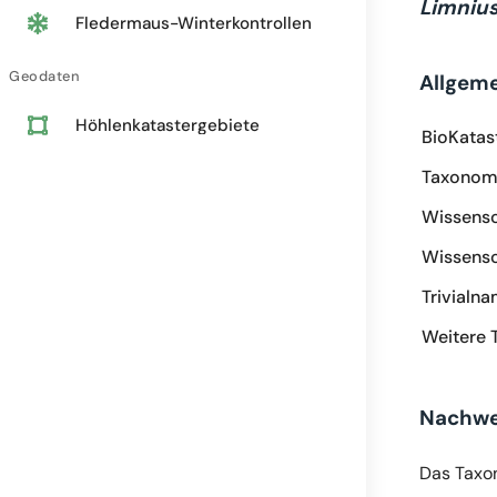
Limnius
Fledermaus-Winterkontrollen
Geodaten
Allgem
Höhlenkatastergebiete
BioKatas
Taxonomi
Wissensc
Wissensc
Trivialn
Weitere 
Nachwe
Das Taxo