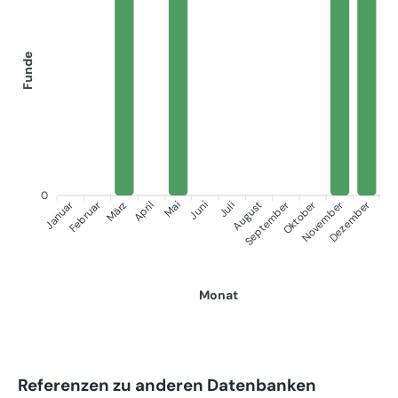
Funde
0
Januar
September
Oktober
Dezember
Februar
November
März
April
Juni
Juli
Mai
August
Monat
Referenzen zu anderen Datenbanken