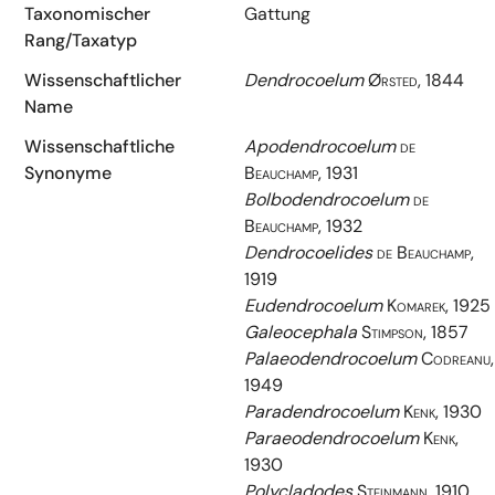
Taxonomischer
Gattung
Rang/Taxatyp
Wissenschaftlicher
Dendrocoelum
Ørsted, 1844
Name
Wissenschaftliche
Apodendrocoelum
de
Synonyme
Beauchamp, 1931
Bolbodendrocoelum
de
Beauchamp, 1932
Dendrocoelides
de Beauchamp,
1919
Eudendrocoelum
Komarek, 1925
Galeocephala
Stimpson, 1857
Palaeodendrocoelum
Codreanu,
1949
Paradendrocoelum
Kenk, 1930
Paraeodendrocoelum
Kenk,
1930
Polycladodes
Steinmann, 1910