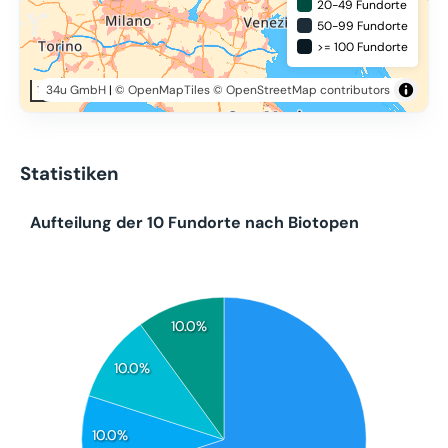
20-49 Fundorte
50-99 Fundorte
>= 100 Fundorte
34u GmbH
|
© OpenMapTiles
© OpenStreetMap contributors
100 km
Statistiken
Aufteilung der 10 Fundorte nach Biotopen
10.0%
10.0%
10.0%