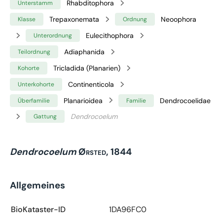
Rhabditophora
Unterstamm
Trepaxonemata
Neoophora
Klasse
Ordnung
Eulecithophora
Unterordnung
Adiaphanida
Teilordnung
Tricladida (Planarien)
Kohorte
Continenticola
Unterkohorte
Planarioidea
Dendrocoelidae
Überfamilie
Familie
Dendrocoelum
Gattung
Dendrocoelum
Ørsted, 1844
Allgemeines
BioKataster-ID
1DA96FC0