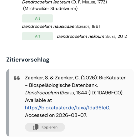
Dendrocoelum lacteum
(O. F. Müller, 1773)
(Milchweißer Strudelwurm)
Art
Dendrocoelum nausicaae
Schmidt, 1861
Dendrocoelum nekoum
Sluys, 2012
Art
Zitiervorschlag
Zaenker, S. & Zaenker, C.
(2026): BioKataster
- Biospeläologische Datenbank.
Dendrocoelum
Ørsted, 1844
(ID: 1DA96FC0).
Available at
https://biokataster.de/taxa/1da96fc0
.
Accessed on 2026-08-07.
Kopieren