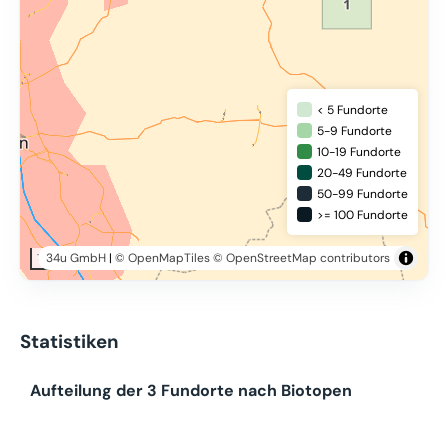
< 5 Fundorte
5-9 Fundorte
10-19 Fundorte
20-49 Fundorte
50-99 Fundorte
>= 100 Fundorte
34u GmbH
|
© OpenMapTiles
© OpenStreetMap contributors
10 km
Statistiken
Aufteilung der 3 Fundorte nach Biotopen