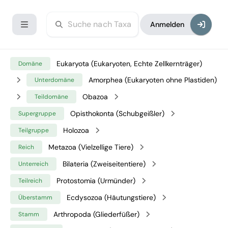
Anmelden
Eukaryota (Eukaryoten, Echte Zellkernträger)
Domäne
Amorphea (Eukaryoten ohne Plastiden)
Unterdomäne
Obazoa
Teildomäne
Opisthokonta (Schubgeißler)
Supergruppe
Holozoa
Teilgruppe
Metazoa (Vielzellige Tiere)
Reich
Bilateria (Zweiseitentiere)
Unterreich
Protostomia (Urmünder)
Teilreich
Ecdysozoa (Häutungstiere)
Überstamm
Arthropoda (Gliederfüßer)
Stamm