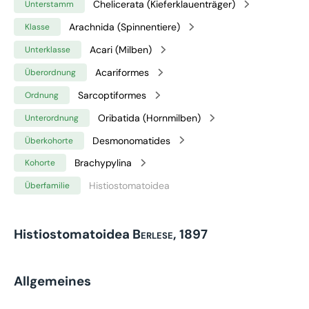
Chelicerata (Kieferklauenträger)
Unterstamm
Arachnida (Spinnentiere)
Klasse
Acari (Milben)
Unterklasse
Acariformes
Überordnung
Sarcoptiformes
Ordnung
Oribatida (Hornmilben)
Unterordnung
Desmonomatides
Überkohorte
Brachypylina
Kohorte
Histiostomatoidea
Überfamilie
Histiostomatoidea
Berlese, 1897
Allgemeines