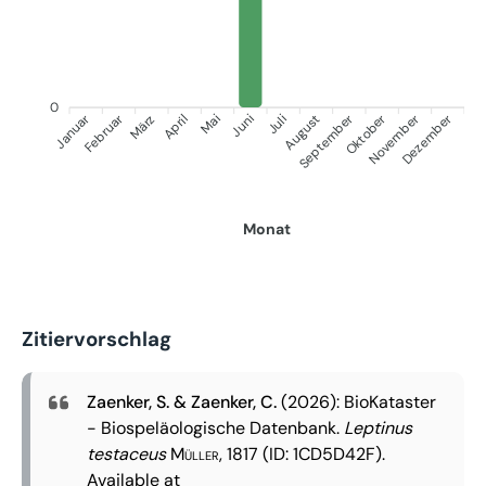
0
Januar
September
Oktober
Dezember
Februar
November
März
April
Juni
Juli
Mai
August
Monat
Zitiervorschlag
Zaenker, S. & Zaenker, C.
(2026): BioKataster
- Biospeläologische Datenbank.
Leptinus
testaceus
Müller, 1817
(ID: 1CD5D42F).
Available at