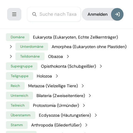
Anmelden
Eukaryota (Eukaryoten, Echte Zellkernträger)
Domäne
Amorphea (Eukaryoten ohne Plastiden)
Unterdomäne
Obazoa
Teildomäne
Opisthokonta (Schubgeißler)
Supergruppe
Holozoa
Teilgruppe
Metazoa (Vielzellige Tiere)
Reich
Bilateria (Zweiseitentiere)
Unterreich
Protostomia (Urmünder)
Teilreich
Ecdysozoa (Häutungstiere)
Überstamm
Arthropoda (Gliederfüßer)
Stamm