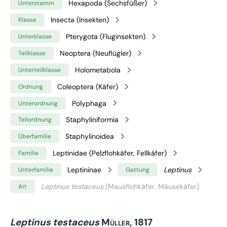
Hexapoda (Sechsfüßer)
Unterstamm
Insecta (Insekten)
Klasse
Pterygota (Fluginsekten)
Unterklasse
Neoptera (Neuflügler)
Teilklasse
Holometabola
Unterteilklasse
Coleoptera (Käfer)
Ordnung
Polyphaga
Unterordnung
Staphyliniformia
Teilordnung
Staphylinoidea
Überfamilie
Leptinidae (Pelzflohkäfer, Fellkäfer)
Familie
Leptininae
Leptinus
Unterfamilie
Gattung
Leptinus testaceus
(Mausflohkäfer, Mäusekäfer)
Art
Leptinus testaceus
Müller, 1817