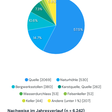
5.8%
7.3%
10.6%
57.5%
14.7%
Quelle [2069]
Naturhöhle [530]
Bergwerksstollen [380]
Karstquelle, Quelle [262]
Wasserdurchlass [53]
Felsenkeller [52]
Keller [44]
Andere (unter 1 %) [207]
Nachweise im Jahresverlauf (n = 6,242)