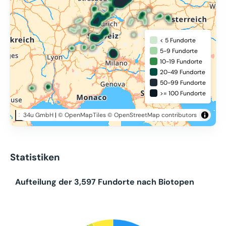
< 5 Fundorte
5-9 Fundorte
10-19 Fundorte
20-49 Fundorte
50-99 Fundorte
>= 100 Fundorte
34u GmbH
|
© OpenMapTiles
© OpenStreetMap contributors
200 km
Statistiken
Aufteilung der 3,597 Fundorte nach Biotopen