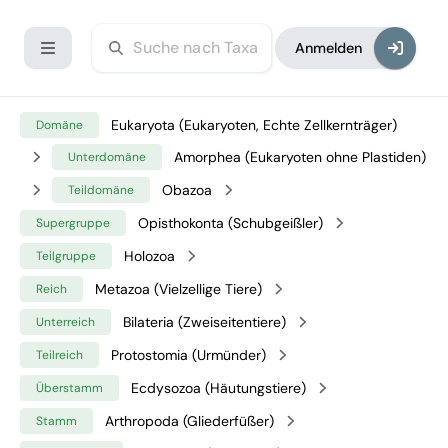
Anmelden
Eukaryota (Eukaryoten, Echte Zellkernträger)
Domäne
Amorphea (Eukaryoten ohne Plastiden)
Unterdomäne
Obazoa
Teildomäne
Opisthokonta (Schubgeißler)
Supergruppe
Holozoa
Teilgruppe
Metazoa (Vielzellige Tiere)
Reich
Bilateria (Zweiseitentiere)
Unterreich
Protostomia (Urmünder)
Teilreich
Ecdysozoa (Häutungstiere)
Überstamm
Arthropoda (Gliederfüßer)
Stamm