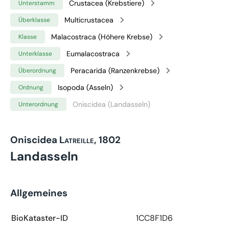
Crustacea (Krebstiere)
Unterstamm
Multicrustacea
Überklasse
Malacostraca (Höhere Krebse)
Klasse
Eumalacostraca
Unterklasse
Peracarida (Ranzenkrebse)
Überordnung
Isopoda (Asseln)
Ordnung
Oniscidea (Landasseln)
Unterordnung
Oniscidea
Latreille, 1802
Landasseln
Allgemeines
BioKataster-ID
1CC8F1D6