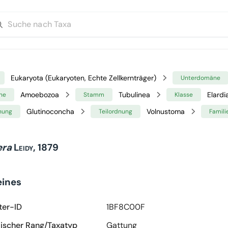
Eukaryota (Eukaryoten, Echte Zellkernträger)
Unterdomäne
Amoebozoa
Tubulinea
Elardi
ne
Stamm
Klasse
Glutinoconcha
Volnustoma
nung
Teilordnung
Famili
era
Leidy, 1879
eines
ter-ID
1BF8C00F
scher Rang/Taxatyp
Gattung