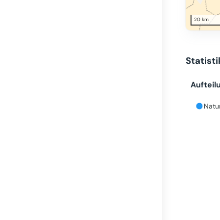
20 km
Statist
Aufteil
Natur