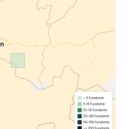
< 5 Fundorte
5-9 Fundorte
10-19 Fundorte
20-49 Fundorte
50-99 Fundorte
>= 100 Fundorte