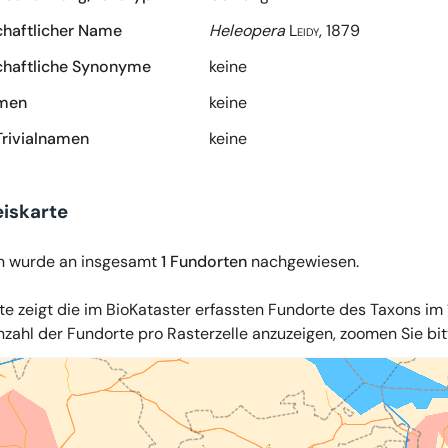
haftlicher Name
Heleopera
Leidy, 1879
haftliche Synonyme
keine
amen
keine
Trivialnamen
keine
iskarte
n wurde an insgesamt
1 Fundorten
nachgewiesen.
te zeigt die im BioKataster erfassten Fundorte des Taxons im 
zahl der Fundorte pro Rasterzelle anzuzeigen, zoomen Sie bitte
iles
,
OpenStreetMap
,
34u GmbH