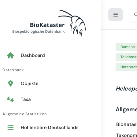
Domäne
Dashboard
Teildomä
Unterord
Datenbank
Objekte
Heleop
Taxa
Allgem
Allgemeine Statistiken
BioKatas
Höhlentiere Deutschlands
Taxonomi