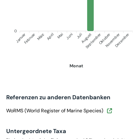
0
Januar
September
Oktober
Dezember
Februar
November
März
April
Juni
Juli
Mai
August
Monat
Referenzen zu anderen Datenbanken
WoRMS (World Register of Marine Species)
Untergeordnete Taxa