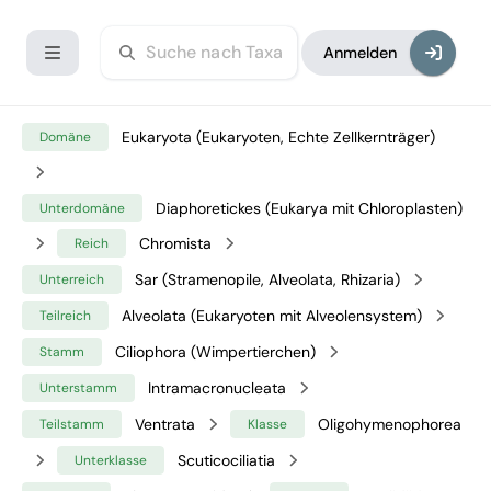
Anmelden
Eukaryota (Eukaryoten, Echte Zellkernträger)
Domäne
Diaphoretickes (Eukarya mit Chloroplasten)
Unterdomäne
Chromista
Reich
Sar (Stramenopile, Alveolata, Rhizaria)
Unterreich
Alveolata (Eukaryoten mit Alveolensystem)
Teilreich
Ciliophora (Wimpertierchen)
Stamm
Intramacronucleata
Unterstamm
Ventrata
Oligohymenophorea
Teilstamm
Klasse
Scuticociliatia
Unterklasse