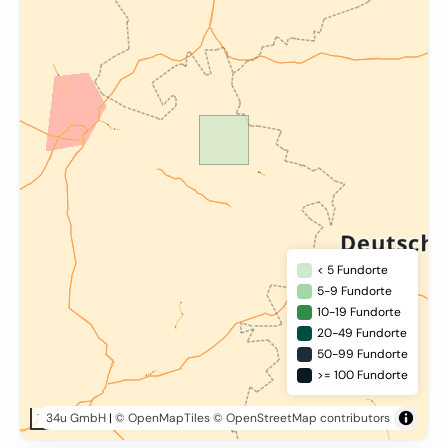
< 5 Fundorte
5-9 Fundorte
10-19 Fundorte
20-49 Fundorte
50-99 Fundorte
>= 100 Fundorte
34u GmbH
|
© OpenMapTiles
© OpenStreetMap contributors
10 km