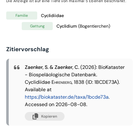
Die Anzeige ist auf eine Tiefe von maximal 5 Ebenen beschränkt.
Cyclidiidae
Familie
Cyclidium
(Bogentierchen)
Gattung
Zitiervorschlag
Zaenker, S. & Zaenker, C.
(2026): BioKataster
- Biospeläologische Datenbank.
Cyclidiidae
Ehrenberg, 1838
(ID: 1BCDE73A).
Available at
https://biokataster.de/taxa/1bcde73a
.
Accessed on 2026-08-08.
Kopieren