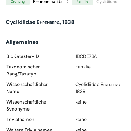
Pleuronematida
Cyclidiidae
Ordnung
Familie
Cyclidiidae
Ehrenberg, 1838
Allgemeines
BioKataster-ID
1BCDE73A
Taxonomischer
Familie
Rang/Taxatyp
Wissenschaftlicher
Cyclidiidae
Ehrenberg,
Name
1838
Wissenschaftliche
keine
Synonyme
Trivialnamen
keine
Weitere Trivialnamen
keine