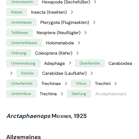
Hexapoda (Sechsfüßer)
Unterstamm
Insecta (Insekten)
Klasse
Pterygota (Fluginsekten)
Unterklasse
Neoptera (Neuflügler)
Teilklasse
Holometabola
Unterteilklasse
Coleoptera (Käfer)
Ordnung
Adephaga
Caraboidea
Unterordnung
Überfamilie
Carabidae (Laufkäfer)
Familie
Trechinae
Trechini
Unterfamilie
Tribus
Trechina
Arctaphaenops
Untertribus
Gattung
Arctaphaenops
Meixner, 1925
Allgemeines