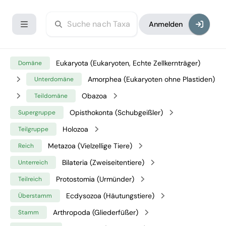
Anmelden
Eukaryota (Eukaryoten, Echte Zellkernträger)
Domäne
Amorphea (Eukaryoten ohne Plastiden)
Unterdomäne
Obazoa
Teildomäne
Opisthokonta (Schubgeißler)
Supergruppe
Holozoa
Teilgruppe
Metazoa (Vielzellige Tiere)
Reich
Bilateria (Zweiseitentiere)
Unterreich
Protostomia (Urmünder)
Teilreich
Ecdysozoa (Häutungstiere)
Überstamm
Arthropoda (Gliederfüßer)
Stamm