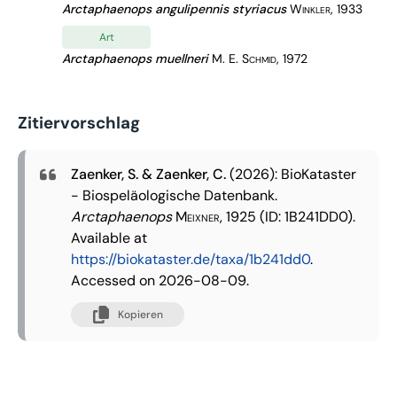
Arctaphaenops angulipennis styriacus
Winkler, 1933
Art
Arctaphaenops muellneri
M. E. Schmid, 1972
Zitiervorschlag
Zaenker, S. & Zaenker, C.
(2026): BioKataster
- Biospeläologische Datenbank.
Arctaphaenops
Meixner, 1925
(ID: 1B241DD0).
Available at
https://biokataster.de/taxa/1b241dd0
.
Accessed on 2026-08-09.
Kopieren