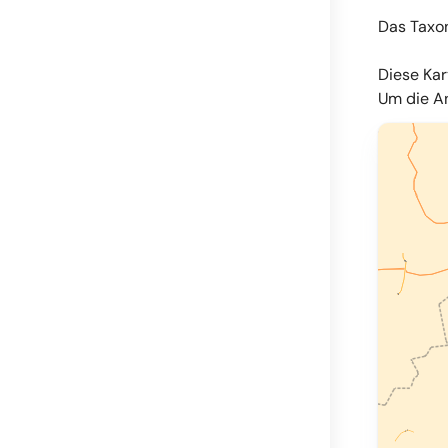
Das Taxo
Diese Kar
Um die An
© OpenMapT