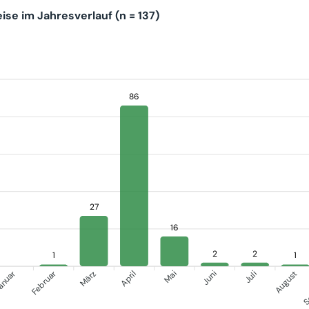
se im Jahresverlauf (n = 137)
86
27
16
2
2
1
1
anuar
S
Februar
März
April
Juni
Juli
Mai
August