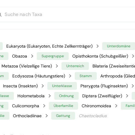
Eukaryota (Eukaryoten, Echte Zellkernträger)
Unterdomäne
Obazoa
Opisthokonta (Schubgeißler)
ne
Supergruppe
Metazoa (Vielzellige Tiere)
Bilateria (Zweiseitenti
Unterreich
Ecdysozoa (Häutungstiere)
Arthropoda (Glied
mm
Stamm
Insecta (Insekten)
Pterygota (Fluginsekten)
Unterklasse
Holometabola
Diptera (Zweiflügler)
klasse
Ordnung
Culicomorpha
Chironomoidea
ng
Überfamilie
Famil
Orthocladiinae
Chaetocladius
lie
Gattung