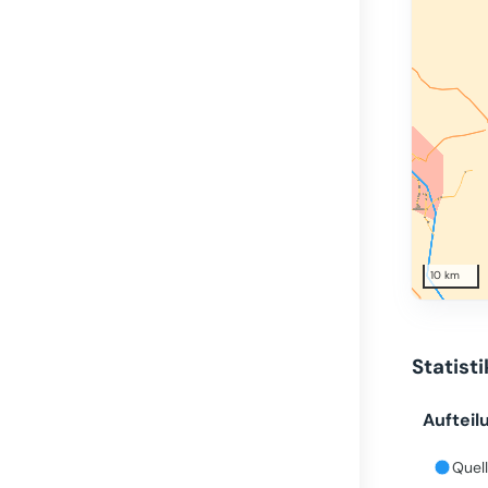
10 km
Statist
Aufteil
Quell