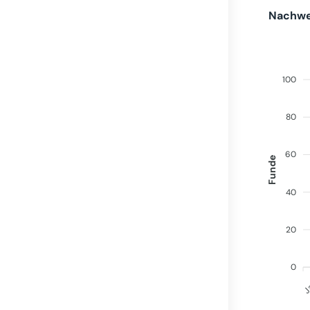
Nachwei
100
80
60
Funde
40
20
0
J