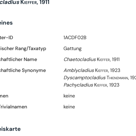
cladius
Kieffer, 1911
eines
ter-ID
1ACDF02B
scher Rang/Taxatyp
Gattung
haftlicher Name
Chaetocladius
Kieffer, 1911
haftliche Synonyme
Amblycladius
Kieffer, 1923
Dyscamptocladius
Thienemann, 19
Pachycladius
Kieffer, 1923
amen
keine
Trivialnamen
keine
iskarte