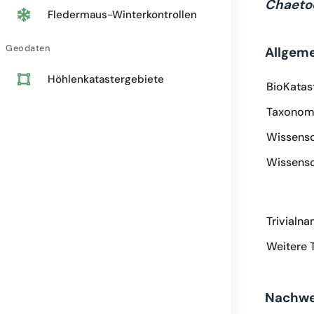
Chaeto
Fledermaus-Winterkontrollen
Geodaten
Allgem
Höhlenkatastergebiete
BioKatas
Taxonomi
Wissensc
Wissensc
Trivialn
Weitere 
Nachwe