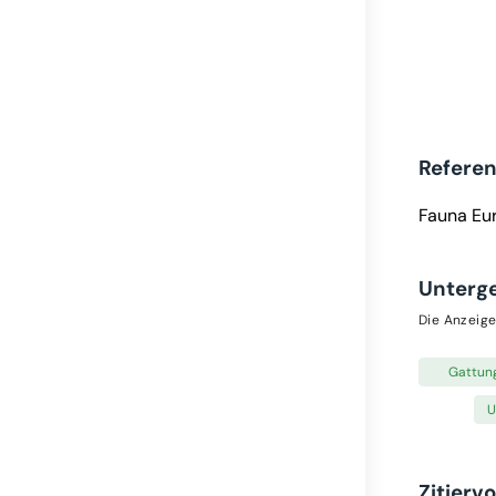
Refere
Fauna Eu
Unterg
Die Anzeige
Gattun
U
Zitierv