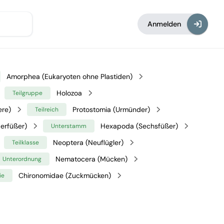
Anmelden
Amorphea (Eukaryoten ohne Plastiden)
Holozoa
Teilgruppe
ere)
Protostomia (Urmünder)
Teilreich
erfüßer)
Hexapoda (Sechsfüßer)
Unterstamm
Neoptera (Neuflügler)
Teilklasse
Nematocera (Mücken)
Unterordnung
Chironomidae (Zuckmücken)
ie