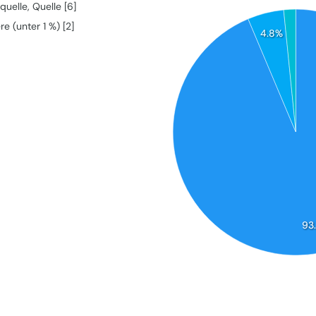
quelle, Quelle [6]
e (unter 1 %) [2]
4.8%
93