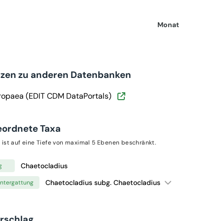
Monat
nzen zu anderen Datenbanken
ropaea (EDIT CDM DataPortals)
eordnete Taxa
 ist auf eine Tiefe von maximal 5 Ebenen beschränkt.
Chaetocladius
g
Chaetocladius subg. Chaetocladius
ntergattung
orschlag