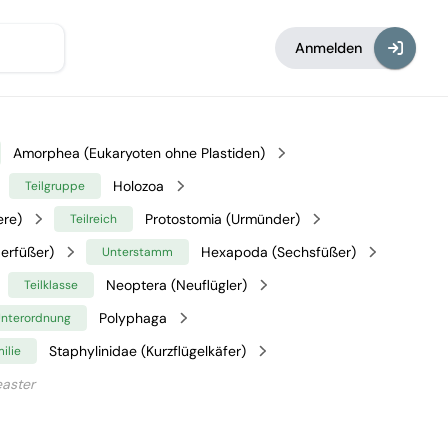
Anmelden
Amorphea (Eukaryoten ohne Plastiden)
Holozoa
Teilgruppe
ere)
Protostomia (Urmünder)
Teilreich
erfüßer)
Hexapoda (Sechsfüßer)
Unterstamm
Neoptera (Neuflügler)
Teilklasse
Polyphaga
nterordnung
Staphylinidae (Kurzflügelkäfer)
ilie
easter