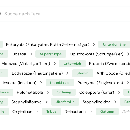
Eukaryota (Eukaryoten, Echte Zellkernträger)
Unterdomäne
Obazoa
Opisthokonta (Schubgeißler)
ne
Supergruppe
Metazoa (Vielzellige Tiere)
Bilateria (Zweiseitenti
Unterreich
Ecdysozoa (Häutungstiere)
Arthropoda (Glied
mm
Stamm
Insecta (Insekten)
Pterygota (Fluginsekten)
Unterklasse
Holometabola
Coleoptera (Käfer)
klasse
Ordnung
U
Staphyliniformia
Staphylinoidea
ng
Überfamilie
Fam
Oxytelinae
Deleasterini
Del
lie
Tribus
Gattung