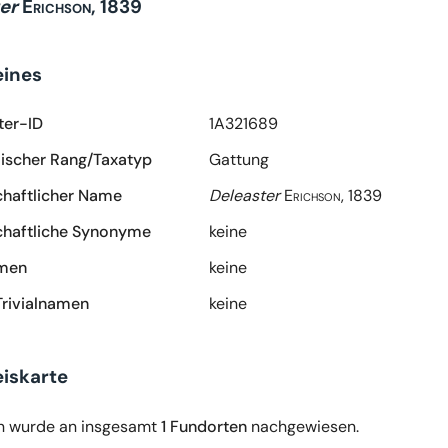
er
Erichson, 1839
eines
ter-ID
1A321689
scher Rang/Taxatyp
Gattung
haftlicher Name
Deleaster
Erichson, 1839
haftliche Synonyme
keine
amen
keine
Trivialnamen
keine
iskarte
n wurde an insgesamt
1 Fundorten
nachgewiesen.