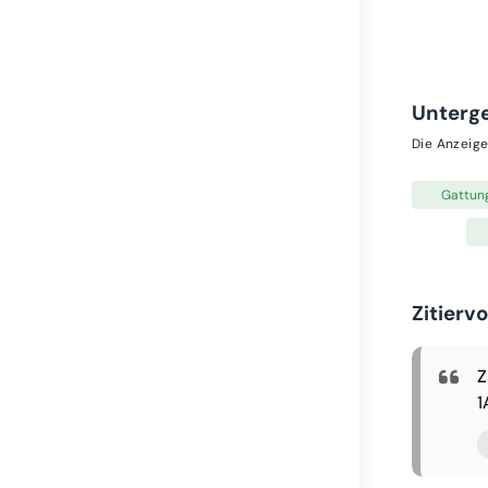
Unterg
Die Anzeige
Gattun
Zitierv
Z
1