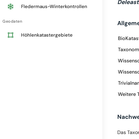
Deleast
Fledermaus-Winterkontrollen
Geodaten
Allgem
Höhlenkatastergebiete
BioKatas
Taxonomi
Wissensc
Wissensc
Trivialn
Weitere 
Nachwe
Das Taxo