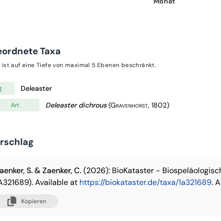
Monat
eordnete Taxa
 ist auf eine Tiefe von maximal 5 Ebenen beschränkt.
Deleaster
g
Deleaster dichrous
(Gravenhorst, 1802)
Art
orschlag
aenker, S. & Zaenker, C.
(2026): BioKataster - Biospeläologis
A321689). Available at
https://biokataster.de/taxa/1a321689
. 
Kopieren