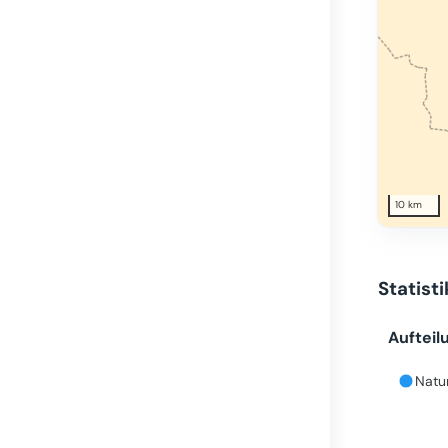
10 km
Statist
Aufteil
Natur