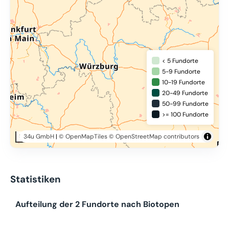
< 5 Fundorte
5-9 Fundorte
10-19 Fundorte
20-49 Fundorte
50-99 Fundorte
>= 100 Fundorte
34u GmbH
|
© OpenMapTiles
© OpenStreetMap contributors
50 km
Statistiken
Aufteilung der 2 Fundorte nach Biotopen