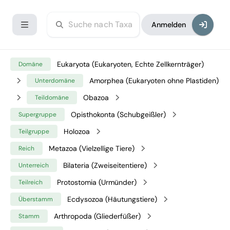
Anmelden
Eukaryota (Eukaryoten, Echte Zellkernträger)
Domäne
Amorphea (Eukaryoten ohne Plastiden)
Unterdomäne
Obazoa
Teildomäne
Opisthokonta (Schubgeißler)
Supergruppe
Holozoa
Teilgruppe
Metazoa (Vielzellige Tiere)
Reich
Bilateria (Zweiseitentiere)
Unterreich
Protostomia (Urmünder)
Teilreich
Ecdysozoa (Häutungstiere)
Überstamm
Arthropoda (Gliederfüßer)
Stamm