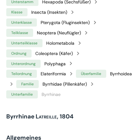
Hexapoda (Sechsfüßer)
Unterstamm
Insecta (Insekten)
Klasse
Pterygota (Fluginsekten)
Unterklasse
Neoptera (Neuflügler)
Teilklasse
Holometabola
Unterteilklasse
Coleoptera (Käfer)
Ordnung
Polyphaga
Unterordnung
Elateriformia
Byrrhoidea
Teilordnung
Überfamilie
Byrrhidae (Pillenkäfer)
Familie
Byrrhinae
Unterfamilie
Byrrhinae
Latreille, 1804
Allgemeines