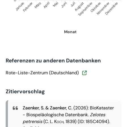
Januar
September
Oktober
Dezember
Februar
November
März
April
Juni
Juli
Mai
August
Monat
Referenzen zu anderen Datenbanken
Rote-Liste-Zentrum (Deutschland)
Zitiervorschlag
Zaenker, S. & Zaenker, C.
(2026): BioKataster
- Biospeläologische Datenbank.
Zelotes
petrensis
(C. L. Koch, 1839)
(ID: 185C4094).