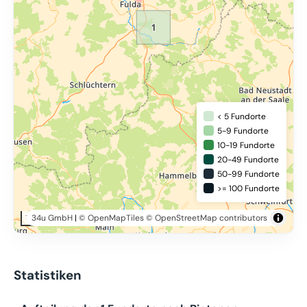
< 5 Fundorte
5-9 Fundorte
10-19 Fundorte
20-49 Fundorte
50-99 Fundorte
>= 100 Fundorte
34u GmbH
|
© OpenMapTiles
© OpenStreetMap contributors
10 km
Statistiken