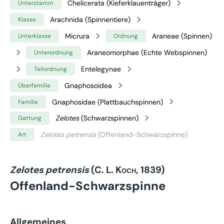
Chelicerata (Kieferklauenträger)
Unterstamm
Arachnida (Spinnentiere)
Klasse
Micrura
Araneae (Spinnen)
Unterklasse
Ordnung
Araneomorphae (Echte Webspinnen)
Unterordnung
Entelegynae
Teilordnung
Gnaphosoidea
Überfamilie
Gnaphosidae (Plattbauchspinnen)
Familie
Zelotes
(Schwarzspinnen)
Gattung
Zelotes petrensis
(Offenland-Schwarzspinne)
Art
Zelotes petrensis
(C. L. Koch, 1839)
Offenland-Schwarzspinne
Allgemeines