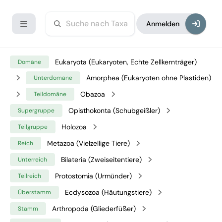
Anmelden
Eukaryota (Eukaryoten, Echte Zellkernträger)
Domäne
Amorphea (Eukaryoten ohne Plastiden)
Unterdomäne
Obazoa
Teildomäne
Opisthokonta (Schubgeißler)
Supergruppe
Holozoa
Teilgruppe
Metazoa (Vielzellige Tiere)
Reich
Bilateria (Zweiseitentiere)
Unterreich
Protostomia (Urmünder)
Teilreich
Ecdysozoa (Häutungstiere)
Überstamm
Arthropoda (Gliederfüßer)
Stamm