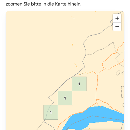
zoomen Sie bitte in die Karte hinein.
© OpenMapTiles
,
OpenStreetMap
,
34u GmbH