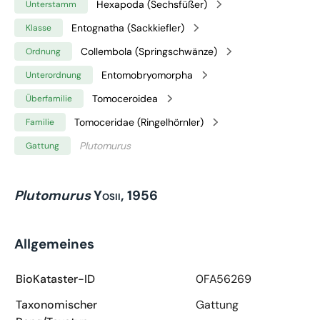
Hexapoda (Sechsfüßer)
Unterstamm
Entognatha (Sackkiefler)
Klasse
Collembola (Springschwänze)
Ordnung
Entomobryomorpha
Unterordnung
Tomoceroidea
Überfamilie
Tomoceridae (Ringelhörnler)
Familie
Plutomurus
Gattung
Plutomurus
Yosii, 1956
Allgemeines
BioKataster-ID
0FA56269
Taxonomischer
Gattung