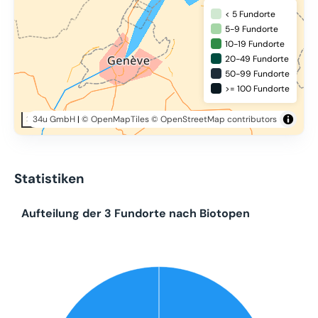
< 5 Fundorte
5-9 Fundorte
10-19 Fundorte
20-49 Fundorte
50-99 Fundorte
>= 100 Fundorte
34u GmbH
|
© OpenMapTiles
© OpenStreetMap contributors
20 km
Statistiken
Aufteilung der 3 Fundorte nach Biotopen