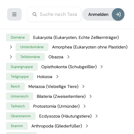
Anmelden
Eukaryota (Eukaryoten, Echte Zellkernträger)
Domäne
Amorphea (Eukaryoten ohne Plastiden)
Unterdomäne
Obazoa
Teildomäne
Opisthokonta (Schubgeißler)
Supergruppe
Holozoa
Teilgruppe
Metazoa (Vielzellige Tiere)
Reich
Bilateria (Zweiseitentiere)
Unterreich
Protostomia (Urmünder)
Teilreich
Ecdysozoa (Häutungstiere)
Überstamm
Arthropoda (Gliederfüßer)
Stamm