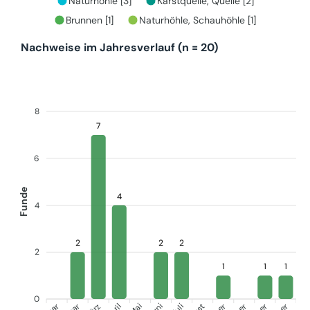
Naturhöhle [3]
Karstquelle, Quelle [2]
Brunnen [1]
Naturhöhle, Schauhöhle [1]
Nachweise im Jahresverlauf (n = 20)
8
7
6
Funde
4
4
2
2
2
2
1
1
1
0
Juli
Mai