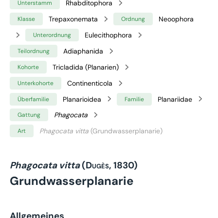
Rhabditophora
Unterstamm
Trepaxonemata
Neoophora
Klasse
Ordnung
Eulecithophora
Unterordnung
Adiaphanida
Teilordnung
Tricladida (Planarien)
Kohorte
Continenticola
Unterkohorte
Planarioidea
Planariidae
Überfamilie
Familie
Phagocata
Gattung
Phagocata vitta
(Grundwasserplanarie)
Art
Phagocata vitta
(Dugès, 1830)
Grundwasserplanarie
Allgemeines