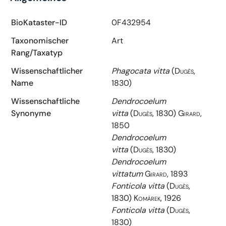
BioKataster-ID
0F432954
Taxonomischer
Art
Rang/Taxatyp
Wissenschaftlicher
Phagocata vitta
(Dugès,
Name
1830)
Wissenschaftliche
Dendrocoelum
Synonyme
vitta
(Dugès, 1830) Girard,
1850
Dendrocoelum
vitta
(Dugès, 1830)
Dendrocoelum
vittatum
Girard, 1893
Fonticola vitta
(Dugès,
1830) Komárek, 1926
Fonticola vitta
(Dugès,
1830)