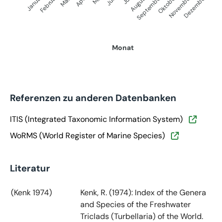
Januar
September
Oktober
Dezember
Februar
November
März
April
Juni
August
Monat
Referenzen zu anderen Datenbanken
ITIS (Integrated Taxonomic Information System)
WoRMS (World Register of Marine Species)
Literatur
(Kenk 1974)
Kenk, R. (1974): Index of the Genera
and Species of the Freshwater
Triclads (Turbellaria) of the World.