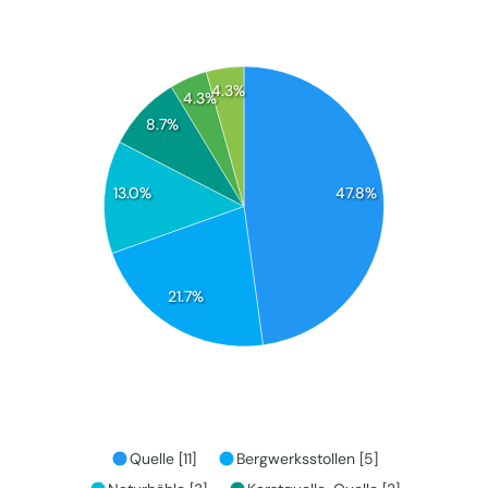
4.3%
4.3%
8.7%
13.0%
47.8%
21.7%
Quelle [11]
Bergwerksstollen [5]