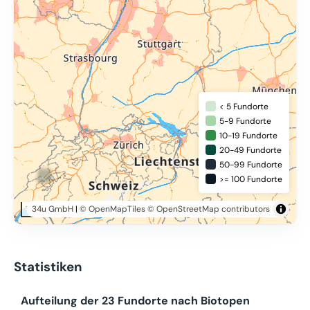
< 5 Fundorte
5-9 Fundorte
10-19 Fundorte
20-49 Fundorte
50-99 Fundorte
>= 100 Fundorte
34u GmbH
|
© OpenMapTiles
© OpenStreetMap contributors
100 km
Statistiken
Aufteilung der 23 Fundorte nach Biotopen