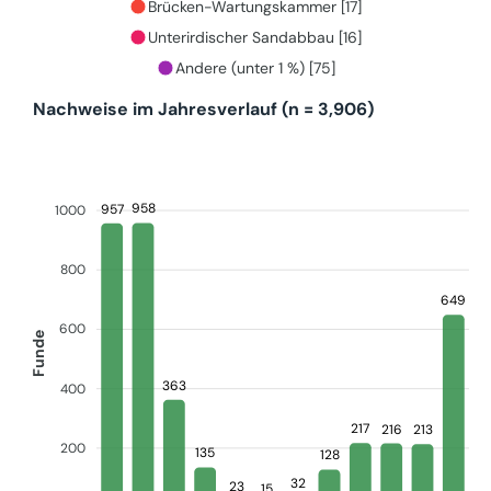
Brücken-Wartungskammer [17]
Unterirdischer Sandabbau [16]
Andere (unter 1 %) [75]
Nachweise im Jahresverlauf (n = 3,906)
958
957
1000
800
649
600
Funde
363
400
217
216
213
200
135
128
32
23
15