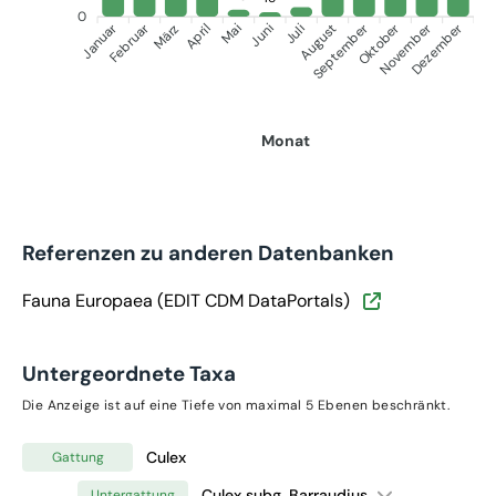
0
Januar
September
Oktober
Dezember
Februar
November
März
April
Juni
Juli
Mai
August
Monat
Referenzen zu anderen Datenbanken
Fauna Europaea (EDIT CDM DataPortals)
Untergeordnete Taxa
Die Anzeige ist auf eine Tiefe von maximal 5 Ebenen beschränkt.
Culex
Gattung
Culex subg. Barraudius
Untergattung