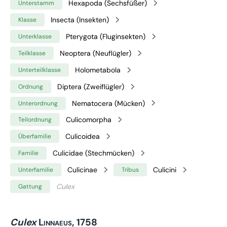
Hexapoda (Sechsfüßer)
Unterstamm
Insecta (Insekten)
Klasse
Pterygota (Fluginsekten)
Unterklasse
Neoptera (Neuflügler)
Teilklasse
Holometabola
Unterteilklasse
Diptera (Zweiflügler)
Ordnung
Nematocera (Mücken)
Unterordnung
Culicomorpha
Teilordnung
Culicoidea
Überfamilie
Culicidae (Stechmücken)
Familie
Culicinae
Culicini
Unterfamilie
Tribus
Culex
Gattung
Culex
Linnaeus, 1758