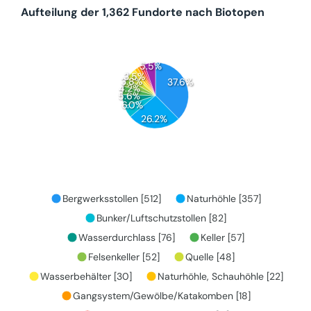
Aufteilung der 1,362 Fundorte nach Biotopen
5.5%
3.5%
3.8%
37.6%
4.2%
5.6%
6.0%
26.2%
Bergwerksstollen [512]
Naturhöhle [357]
Bunker/Luftschutzstollen [82]
Wasserdurchlass [76]
Keller [57]
Felsenkeller [52]
Quelle [48]
Wasserbehälter [30]
Naturhöhle, Schauhöhle [22]
Gangsystem/Gewölbe/Katakomben [18]