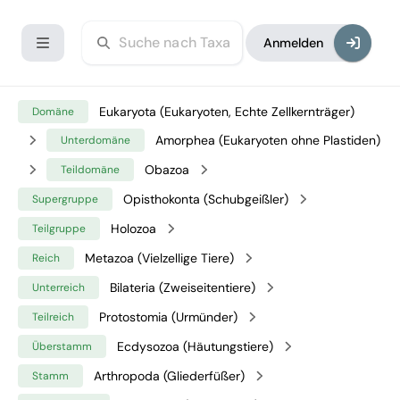
Anmelden
Eukaryota (Eukaryoten, Echte Zellkernträger)
Domäne
Amorphea (Eukaryoten ohne Plastiden)
Unterdomäne
Obazoa
Teildomäne
Opisthokonta (Schubgeißler)
Supergruppe
Holozoa
Teilgruppe
Metazoa (Vielzellige Tiere)
Reich
Bilateria (Zweiseitentiere)
Unterreich
Protostomia (Urmünder)
Teilreich
Ecdysozoa (Häutungstiere)
Überstamm
Arthropoda (Gliederfüßer)
Stamm