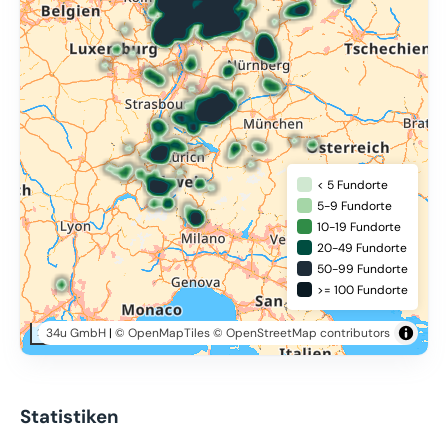
< 5 Fundorte
5-9 Fundorte
10-19 Fundorte
20-49 Fundorte
50-99 Fundorte
>= 100 Fundorte
34u GmbH
|
© OpenMapTiles
© OpenStreetMap contributors
200 km
Statistiken