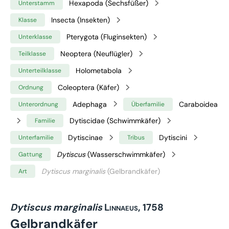
Hexapoda (Sechsfüßer)
Unterstamm
Insecta (Insekten)
Klasse
Pterygota (Fluginsekten)
Unterklasse
Neoptera (Neuflügler)
Teilklasse
Holometabola
Unterteilklasse
Coleoptera (Käfer)
Ordnung
Adephaga
Caraboidea
Unterordnung
Überfamilie
Dytiscidae (Schwimmkäfer)
Familie
Dytiscinae
Dytiscini
Unterfamilie
Tribus
Dytiscus
(Wasserschwimmkäfer)
Gattung
Dytiscus marginalis
(Gelbrandkäfer)
Art
Dytiscus marginalis
Linnaeus, 1758
Gelbrandkäfer