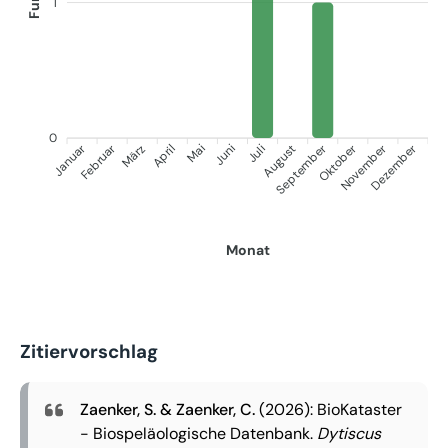
1
0
Januar
September
Oktober
Dezember
Februar
November
März
April
Juni
Juli
Mai
August
Monat
Zitiervorschlag
Zaenker, S. & Zaenker, C.
(2026): BioKataster
- Biospeläologische Datenbank.
Dytiscus