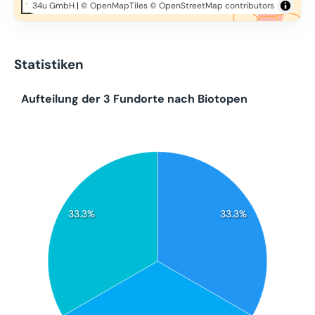
34u GmbH
|
© OpenMapTiles
© OpenStreetMap contributors
10 km
Statistiken
Aufteilung der 3 Fundorte nach Biotopen
33.3%
33.3%