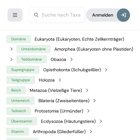
Anmelden
Eukaryota (Eukaryoten, Echte Zellkernträger)
Domäne
Amorphea (Eukaryoten ohne Plastiden)
Unterdomäne
Obazoa
Teildomäne
Opisthokonta (Schubgeißler)
Supergruppe
Holozoa
Teilgruppe
Metazoa (Vielzellige Tiere)
Reich
Bilateria (Zweiseitentiere)
Unterreich
Protostomia (Urmünder)
Teilreich
Ecdysozoa (Häutungstiere)
Überstamm
Arthropoda (Gliederfüßer)
Stamm