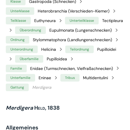
Gastropoda (Schnecken)
Klasse
Heterobranchia (Verschieden-Kiemer)
Unterklasse
Euthyneura
Tectipleura
Teilklasse
Unterteilklasse
Eupulmonata (Lungenschnecken)
Überordnung
Stylommatophora (Landlungenschnecken)
Ordnung
Helicina
Pupilloidei
Unterordnung
Teilordnung
Pupilloidea
Überfamilie
Enidae (Turmschnecken, Vielfraßschnecken)
Familie
Eninae
Multidentulini
Unterfamilie
Tribus
Merdigera
Gattung
Merdigera
Held, 1838
Allgemeines