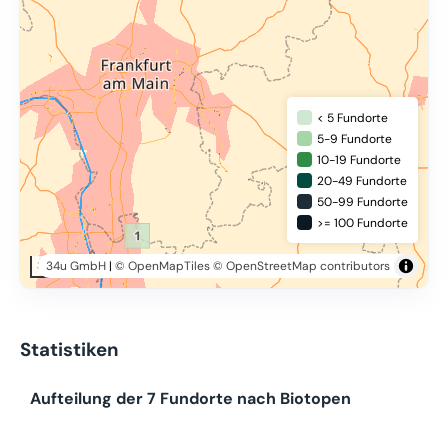
< 5 Fundorte
5-9 Fundorte
10-19 Fundorte
20-49 Fundorte
50-99 Fundorte
>= 100 Fundorte
34u GmbH
|
© OpenMapTiles
© OpenStreetMap contributors
30 km
Statistiken
Aufteilung der 7 Fundorte nach Biotopen