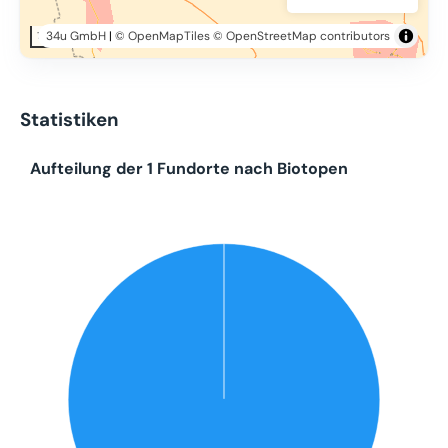
34u GmbH
|
© OpenMapTiles
© OpenStreetMap contributors
10 km
Statistiken
Aufteilung der 1 Fundorte nach Biotopen