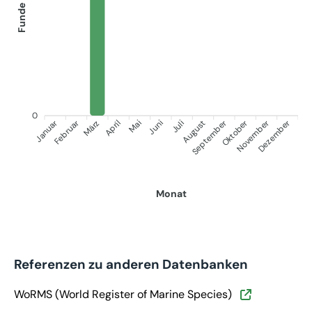
Funde
0
Januar
September
Oktober
Dezember
Februar
November
März
April
Juni
Juli
Mai
August
Monat
Referenzen zu anderen Datenbanken
WoRMS (World Register of Marine Species)