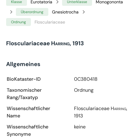
Eurotatoria
Monogononta
Klasse
Unterklasse
Gnesiotrocha
Überordnung
Flosculariaceae
Ordnung
Flosculariaceae
Harring, 1913
Allgemeines
BioKataster-ID
0C380418
Taxonomischer
Ordnung
Rang/Taxatyp
Wissenschaftlicher
Flosculariaceae
Harring,
Name
1913
Wissenschaftliche
keine
Synonyme