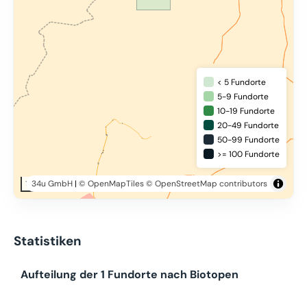
< 5 Fundorte
5-9 Fundorte
10-19 Fundorte
20-49 Fundorte
50-99 Fundorte
>= 100 Fundorte
34u GmbH
|
© OpenMapTiles
© OpenStreetMap contributors
10 km
Statistiken
Aufteilung der 1 Fundorte nach Biotopen