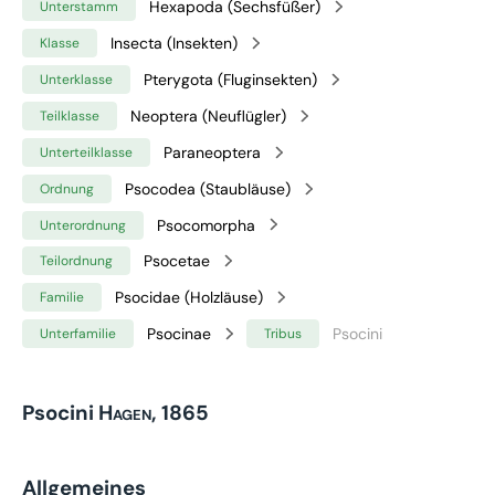
Hexapoda (Sechsfüßer)
Unterstamm
Insecta (Insekten)
Klasse
Pterygota (Fluginsekten)
Unterklasse
Neoptera (Neuflügler)
Teilklasse
Paraneoptera
Unterteilklasse
Psocodea (Staubläuse)
Ordnung
Psocomorpha
Unterordnung
Psocetae
Teilordnung
Psocidae (Holzläuse)
Familie
Psocinae
Psocini
Unterfamilie
Tribus
Psocini
Hagen, 1865
Allgemeines