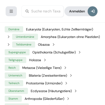
Anmelden
Eukaryota (Eukaryoten, Echte Zellkernträger)
Domäne
Amorphea (Eukaryoten ohne Plastiden)
Unterdomäne
Obazoa
Teildomäne
Opisthokonta (Schubgeißler)
Supergruppe
Holozoa
Teilgruppe
Metazoa (Vielzellige Tiere)
Reich
Bilateria (Zweiseitentiere)
Unterreich
Protostomia (Urmünder)
Teilreich
Ecdysozoa (Häutungstiere)
Überstamm
Arthropoda (Gliederfüßer)
Stamm