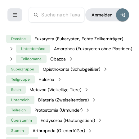
Anmelden
Eukaryota (Eukaryoten, Echte Zellkernträger)
Domäne
Amorphea (Eukaryoten ohne Plastiden)
Unterdomäne
Obazoa
Teildomäne
Opisthokonta (Schubgeißler)
Supergruppe
Holozoa
Teilgruppe
Metazoa (Vielzellige Tiere)
Reich
Bilateria (Zweiseitentiere)
Unterreich
Protostomia (Urmünder)
Teilreich
Ecdysozoa (Häutungstiere)
Überstamm
Arthropoda (Gliederfüßer)
Stamm