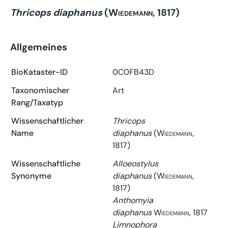
Thricops diaphanus
(Wiedemann, 1817)
Allgemeines
BioKataster-ID
0C0FB43D
Taxonomischer
Art
Rang/Taxatyp
Wissenschaftlicher
Thricops
Name
diaphanus
(Wiedemann,
1817)
Wissenschaftliche
Alloeostylus
Synonyme
diaphanus
(Wiedemann,
1817)
Anthomyia
diaphanus
Wiedemann, 1817
Limnophora