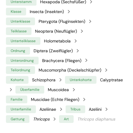
Hexapoda (Sechsfüßer)
Unterstamm
Insecta (Insekten)
Klasse
Pterygota (Fluginsekten)
Unterklasse
Neoptera (Neuflügler)
Teilklasse
Holometabola
Unterteilklasse
Diptera (Zweiflügler)
Ordnung
Brachycera (Fliegen)
Unterordnung
Muscomorpha (Deckelschlüpfer)
Teilordnung
Schizophora
Calyptratae
Kohorte
Unterkohorte
Muscoidea
Überfamilie
Muscidae (Echte Fliegen)
Familie
Azeliinae
Azeliini
Unterfamilie
Tribus
Thricops
Thricops diaphanus
Gattung
Art