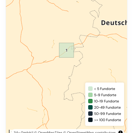
< 5 Fundorte
5-9 Fundorte
10-19 Fundorte
20-49 Fundorte
50-99 Fundorte
>= 100 Fundorte
34u GmbH
|
© OpenMapTiles
© OpenStreetMap contributors
10 km