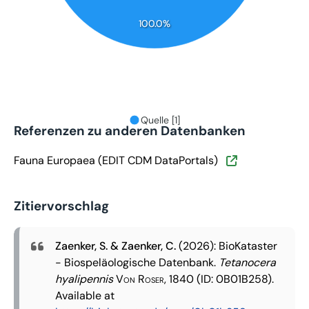
100.0%
Quelle [1]
Referenzen zu anderen Datenbanken
Fauna Europaea (EDIT CDM DataPortals)
Zitiervorschlag
Zaenker, S. & Zaenker, C.
(2026): BioKataster
- Biospeläologische Datenbank.
Tetanocera
hyalipennis
Von Roser, 1840
(ID: 0B01B258).
Available at