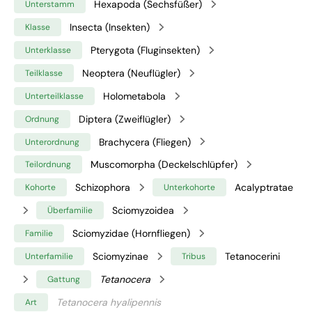
Hexapoda (Sechsfüßer)
Unterstamm
Insecta (Insekten)
Klasse
Pterygota (Fluginsekten)
Unterklasse
Neoptera (Neuflügler)
Teilklasse
Holometabola
Unterteilklasse
Diptera (Zweiflügler)
Ordnung
Brachycera (Fliegen)
Unterordnung
Muscomorpha (Deckelschlüpfer)
Teilordnung
Schizophora
Acalyptratae
Kohorte
Unterkohorte
Sciomyzoidea
Überfamilie
Sciomyzidae (Hornfliegen)
Familie
Sciomyzinae
Tetanocerini
Unterfamilie
Tribus
Tetanocera
Gattung
Tetanocera hyalipennis
Art