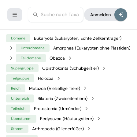
Anmelden
Eukaryota (Eukaryoten, Echte Zellkernträger)
Domäne
Amorphea (Eukaryoten ohne Plastiden)
Unterdomäne
Obazoa
Teildomäne
Opisthokonta (Schubgeißler)
Supergruppe
Holozoa
Teilgruppe
Metazoa (Vielzellige Tiere)
Reich
Bilateria (Zweiseitentiere)
Unterreich
Protostomia (Urmünder)
Teilreich
Ecdysozoa (Häutungstiere)
Überstamm
Arthropoda (Gliederfüßer)
Stamm