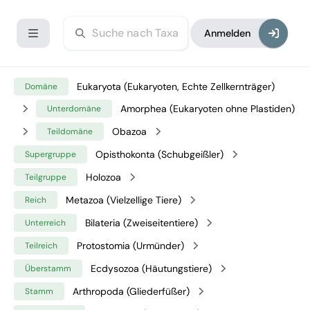
Anmelden
Eukaryota (Eukaryoten, Echte Zellkernträger)
Domäne
Amorphea (Eukaryoten ohne Plastiden)
Unterdomäne
Obazoa
Teildomäne
Opisthokonta (Schubgeißler)
Supergruppe
Holozoa
Teilgruppe
Metazoa (Vielzellige Tiere)
Reich
Bilateria (Zweiseitentiere)
Unterreich
Protostomia (Urmünder)
Teilreich
Ecdysozoa (Häutungstiere)
Überstamm
Arthropoda (Gliederfüßer)
Stamm