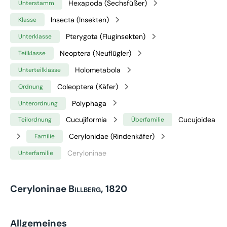
Hexapoda (Sechsfüßer)
Unterstamm
Insecta (Insekten)
Klasse
Pterygota (Fluginsekten)
Unterklasse
Neoptera (Neuflügler)
Teilklasse
Holometabola
Unterteilklasse
Coleoptera (Käfer)
Ordnung
Polyphaga
Unterordnung
Cucujiformia
Cucujoidea
Teilordnung
Überfamilie
Cerylonidae (Rindenkäfer)
Familie
Ceryloninae
Unterfamilie
Ceryloninae
Billberg, 1820
Allgemeines