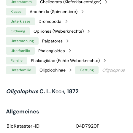
Chelicerata (Kieferklauenträger)
Unterstamm
Arachnida (Spinnentiere)
Klasse
Dromopoda
Unterklasse
Opiliones (Weberknechte)
Ordnung
Palpatores
Unterordnung
Phalangioidea
Überfamilie
Phalangiidae (Echte Weberknechte)
Familie
Oligolophinae
Oligolophus
Unterfamilie
Gattung
Oligolophus
C. L. Koch, 1872
Allgemeines
BioKataster-ID
04D7920F