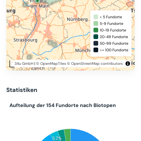
< 5 Fundorte
5-9 Fundorte
10-19 Fundorte
20-49 Fundorte
50-99 Fundorte
>= 100 Fundorte
34u GmbH
|
© OpenMapTiles
© OpenStreetMap contributors
100 km
Statistiken
Aufteilung der 154 Fundorte nach Biotopen
3.2%