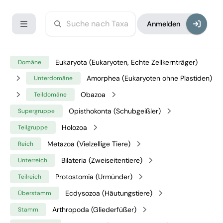
Anmelden
Eukaryota (Eukaryoten, Echte Zellkernträger)
Domäne
Amorphea (Eukaryoten ohne Plastiden)
Unterdomäne
Obazoa
Teildomäne
Opisthokonta (Schubgeißler)
Supergruppe
Holozoa
Teilgruppe
Metazoa (Vielzellige Tiere)
Reich
Bilateria (Zweiseitentiere)
Unterreich
Protostomia (Urmünder)
Teilreich
Ecdysozoa (Häutungstiere)
Überstamm
Arthropoda (Gliederfüßer)
Stamm