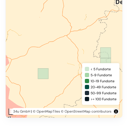
< 5 Fundorte
5-9 Fundorte
10-19 Fundorte
20-49 Fundorte
50-99 Fundorte
>= 100 Fundorte
34u GmbH
|
© OpenMapTiles
© OpenStreetMap contributors
20 km