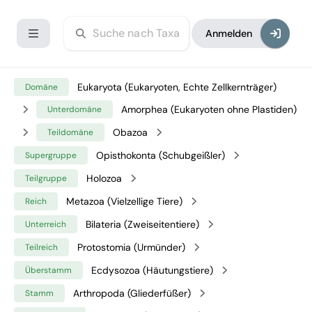
Anmelden
Eukaryota (Eukaryoten, Echte Zellkernträger)
Domäne
Amorphea (Eukaryoten ohne Plastiden)
Unterdomäne
Obazoa
Teildomäne
Opisthokonta (Schubgeißler)
Supergruppe
Holozoa
Teilgruppe
Metazoa (Vielzellige Tiere)
Reich
Bilateria (Zweiseitentiere)
Unterreich
Protostomia (Urmünder)
Teilreich
Ecdysozoa (Häutungstiere)
Überstamm
Arthropoda (Gliederfüßer)
Stamm