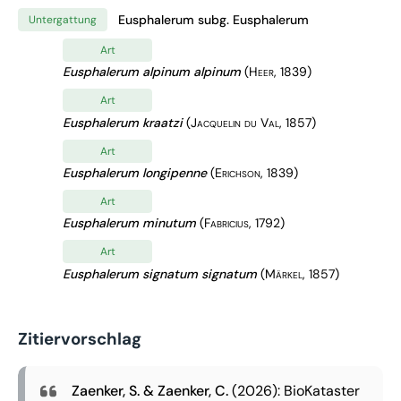
Eusphalerum subg. Eusphalerum
Untergattung
Art
Eusphalerum alpinum alpinum
(Heer, 1839)
Art
Eusphalerum kraatzi
(Jacquelin du Val, 1857)
Art
Eusphalerum longipenne
(Erichson, 1839)
Art
Eusphalerum minutum
(Fabricius, 1792)
Art
Eusphalerum signatum signatum
(Märkel, 1857)
Zitiervorschlag
Zaenker, S. & Zaenker, C.
(2026): BioKataster