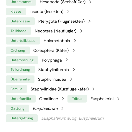
Hexapoda (Sechsfüßer)
Unterstamm
Insecta (Insekten)
Klasse
Pterygota (Fluginsekten)
Unterklasse
Neoptera (Neuflügler)
Teilklasse
Holometabola
Unterteilklasse
Coleoptera (Käfer)
Ordnung
Polyphaga
Unterordnung
Staphyliniformia
Teilordnung
Staphylinoidea
Überfamilie
Staphylinidae (Kurzflügelkäfer)
Familie
Omaliinae
Eusphalerini
Unterfamilie
Tribus
Eusphalerum
Gattung
Eusphalerum
subg.
Eusphalerum
Untergattung