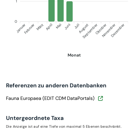
1
0
Januar
September
Oktober
Dezember
Februar
November
März
April
Juni
Juli
Mai
August
Monat
Referenzen zu anderen Datenbanken
Fauna Europaea (EDIT CDM DataPortals)
Untergeordnete Taxa
Die Anzeige ist auf eine Tiefe von maximal 5 Ebenen beschränkt.