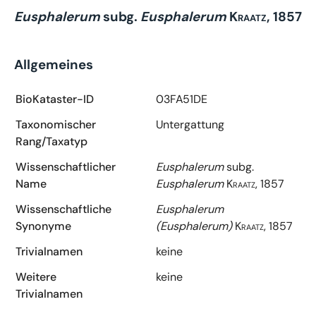
Eusphalerum
subg.
Eusphalerum
Kraatz, 1857
Allgemeines
BioKataster-ID
03FA51DE
Taxonomischer
Untergattung
Rang/Taxatyp
Wissenschaftlicher
Eusphalerum
subg.
Name
Eusphalerum
Kraatz, 1857
Wissenschaftliche
Eusphalerum
Synonyme
(Eusphalerum)
Kraatz, 1857
Trivialnamen
keine
Weitere
keine
Trivialnamen