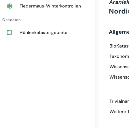
Araniel
Fledermaus-Winterkontrollen
Nordi
Geodaten
Allgem
Höhlenkatastergebiete
BioKatas
Taxonomi
Wissensc
Wissensc
Trivialn
Weitere 