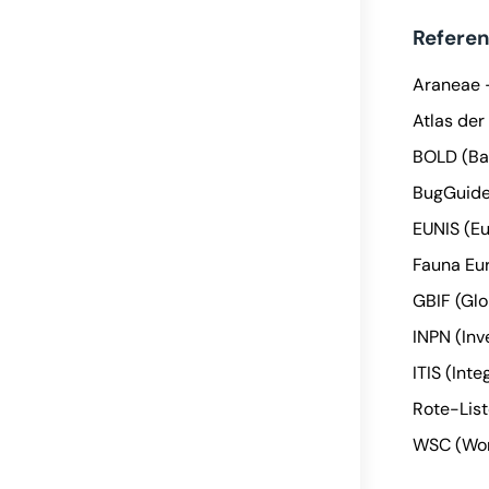
Refere
Araneae -
Atlas der
BOLD (Ba
BugGuide
EUNIS (E
Fauna Eu
GBIF (Glo
INPN (Inv
ITIS (Int
Rote-Lis
WSC (Wor