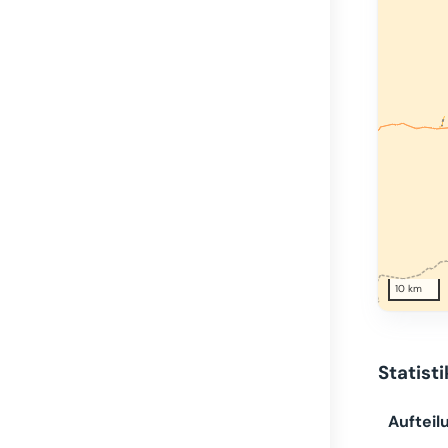
10 km
Statist
Aufteil