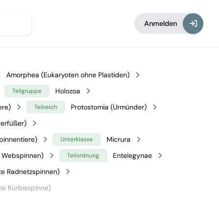
Anmelden
Amorphea (Eukaryoten ohne Plastiden)
Holozoa
Teilgruppe
ere)
Protostomia (Urmünder)
Teilreich
erfüßer)
pinnentiere)
Micrura
Unterklasse
 Webspinnen)
Entelegynae
Teilordnung
te Radnetzspinnen)
e Kürbisspinne)