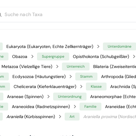
Eukaryota (Eukaryoten, Echte Zellkernträger)
Unterdomäne
Obazoa
Opisthokonta (Schubgeißler)
ne
Supergruppe
Metazoa (Vielzellige Tiere)
Bilateria (Zweiseitenti
Unterreich
Ecdysozoa (Häutungstiere)
Arthropoda (Glied
mm
Stamm
Chelicerata (Kieferklauenträger)
Arachnida (S
amm
Klasse
Araneae (Spinnen)
Araneomorphae (Echte
Unterordnung
Araneoidea (Radnetzspinnen)
Araneidae (Ech
ie
Familie
Araniella
(Kürbisspinnen)
Araniella proxima
(Nordisch
Art