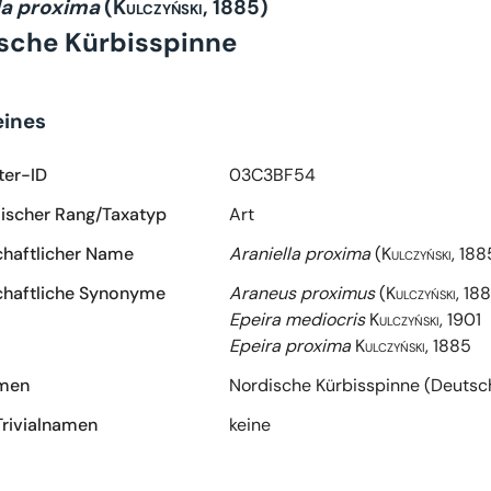
la proxima
(Kulczyński, 1885)
sche Kürbisspinne
eines
ter-ID
03C3BF54
scher Rang/Taxatyp
Art
haftlicher Name
Araniella proxima
(Kulczyński, 188
haftliche Synonyme
Araneus proximus
(Kulczyński, 18
Epeira mediocris
Kulczyński, 1901
Epeira proxima
Kulczyński, 1885
amen
Nordische Kürbisspinne (Deutsc
Trivialnamen
keine