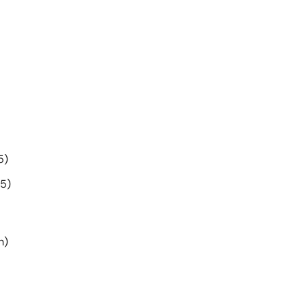
5)
85)
h)