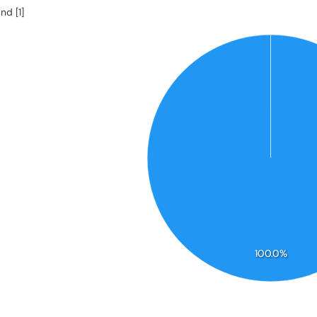
and [1]
100.0%