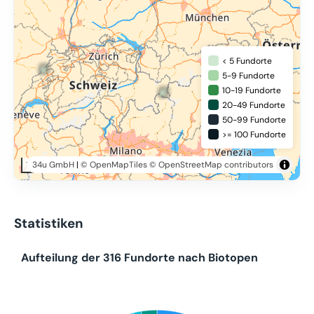
< 5 Fundorte
5-9 Fundorte
10-19 Fundorte
20-49 Fundorte
50-99 Fundorte
>= 100 Fundorte
34u GmbH
|
© OpenMapTiles
© OpenStreetMap contributors
100 km
Statistiken
Aufteilung der 316 Fundorte nach Biotopen