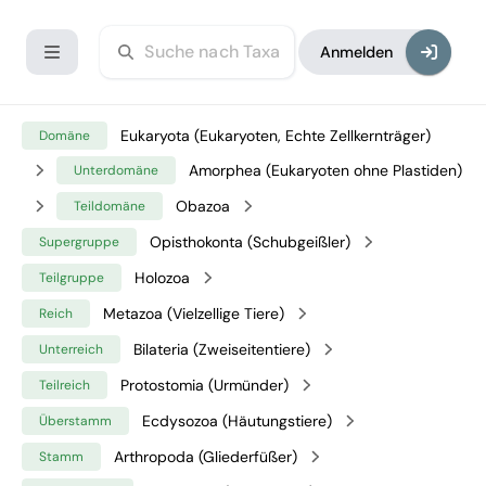
Anmelden
Eukaryota (Eukaryoten, Echte Zellkernträger)
Domäne
Amorphea (Eukaryoten ohne Plastiden)
Unterdomäne
Obazoa
Teildomäne
Opisthokonta (Schubgeißler)
Supergruppe
Holozoa
Teilgruppe
Metazoa (Vielzellige Tiere)
Reich
Bilateria (Zweiseitentiere)
Unterreich
Protostomia (Urmünder)
Teilreich
Ecdysozoa (Häutungstiere)
Überstamm
Arthropoda (Gliederfüßer)
Stamm