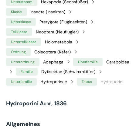
Hexapoda (Sechsfüßer)
Unterstamm
Insecta (Insekten)
Klasse
Pterygota (Fluginsekten)
Unterklasse
Neoptera (Neuflügler)
Teilklasse
Holometabola
Unterteilklasse
Coleoptera (Käfer)
Ordnung
Adephaga
Caraboidea
Unterordnung
Überfamilie
Dytiscidae (Schwimmkäfer)
Familie
Hydroporinae
Hydroporini
Unterfamilie
Tribus
Hydroporini
Aubé, 1836
Allgemeines