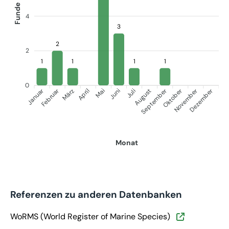
Funde
4
3
2
2
1
1
1
1
0
Januar
September
Oktober
Dezember
Februar
November
März
April
Juni
Juli
Mai
August
Monat
Referenzen zu anderen Datenbanken
WoRMS (World Register of Marine Species)