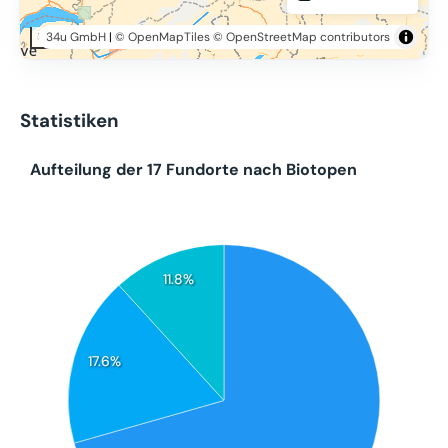
34u GmbH
|
© OpenMapTiles
© OpenStreetMap contributors
50 km
Statistiken
Aufteilung der 17 Fundorte nach Biotopen
11.8%
17.6%