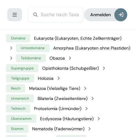
Anmelden
Eukaryota (Eukaryoten, Echte Zellkernträger)
Domäne
Amorphea (Eukaryoten ohne Plastiden)
Unterdomäne
Obazoa
Teildomäne
Opisthokonta (Schubgeißler)
Supergruppe
Holozoa
Teilgruppe
Metazoa (Vielzellige Tiere)
Reich
Bilateria (Zweiseitentiere)
Unterreich
Protostomia (Urmünder)
Teilreich
Ecdysozoa (Häutungstiere)
Überstamm
Nematoda (Fadenwürmer)
Stamm