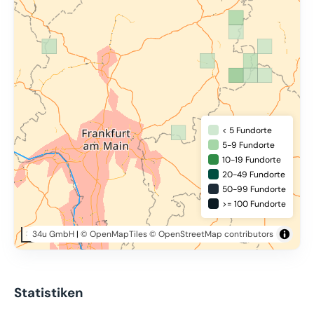
< 5 Fundorte
5-9 Fundorte
10-19 Fundorte
20-49 Fundorte
50-99 Fundorte
>= 100 Fundorte
34u GmbH
|
© OpenMapTiles
© OpenStreetMap contributors
30 km
Statistiken