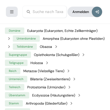
Anmelden
Eukaryota (Eukaryoten, Echte Zellkernträger)
Domäne
Amorphea (Eukaryoten ohne Plastiden)
Unterdomäne
Obazoa
Teildomäne
Opisthokonta (Schubgeißler)
Supergruppe
Holozoa
Teilgruppe
Metazoa (Vielzellige Tiere)
Reich
Bilateria (Zweiseitentiere)
Unterreich
Protostomia (Urmünder)
Teilreich
Ecdysozoa (Häutungstiere)
Überstamm
Arthropoda (Gliederfüßer)
Stamm