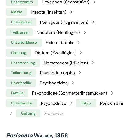
Hexapoda (Sechsfüßer)
Unterstamm
Insecta (Insekten)
Klasse
Pterygota (Fluginsekten)
Unterklasse
Neoptera (Neuflügler)
Teilklasse
Holometabola
Unterteilklasse
Diptera (Zweiflügler)
Ordnung
Nematocera (Mücken)
Unterordnung
Psychodomorpha
Teilordnung
Psychodoidea
Überfamilie
Psychodidae (Schmetterlingsmücken)
Familie
Psychodinae
Pericomaini
Unterfamilie
Tribus
Pericoma
Gattung
Pericoma
Walker, 1856