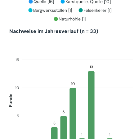
Quelle [16]
Karstquelle, Quelle [10]
Bergwerksstollen [1]
Felsenkeller [1]
Naturhöhle [1]
Nachweise im Jahresverlauf (n = 33)
15
13
10
10
Funde
5
5
3
1
1