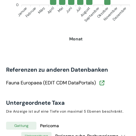
0
Januar
Februar
September
Oktober
November
Dezember
März
April
Mai
Juni
Juli
August
Monat
Referenzen zu anderen Datenbanken
Fauna Europaea (EDIT CDM DataPortals)
Untergeordnete Taxa
Die Anzeige ist auf eine Tiefe von maximal 5 Ebenen beschränkt.
Pericoma
Gattung
Pericoma subg. Pachypericoma
Untergattung