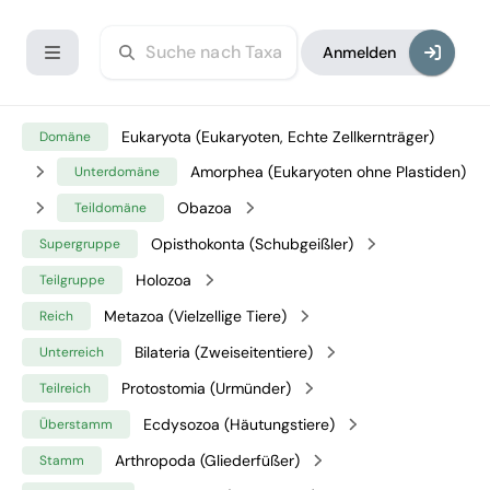
Anmelden
Eukaryota (Eukaryoten, Echte Zellkernträger)
Domäne
Amorphea (Eukaryoten ohne Plastiden)
Unterdomäne
Obazoa
Teildomäne
Opisthokonta (Schubgeißler)
Supergruppe
Holozoa
Teilgruppe
Metazoa (Vielzellige Tiere)
Reich
Bilateria (Zweiseitentiere)
Unterreich
Protostomia (Urmünder)
Teilreich
Ecdysozoa (Häutungstiere)
Überstamm
Arthropoda (Gliederfüßer)
Stamm