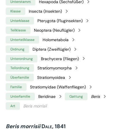
Hexapoda (Sechsfüßer)
Unterstamm
Insecta (Insekten)
Klasse
Pterygota (Fluginsekten)
Unterklasse
Neoptera (Neuflügler)
Teilklasse
Holometabola
Unterteilklasse
Diptera (Zweiflügler)
Ordnung
Brachycera (Fliegen)
Unterordnung
Stratiomyomorpha
Teilordnung
Stratiomyoidea
Überfamilie
Stratiomyidae (Waffenfliegen)
Familie
Beridinae
Beris
Unterfamilie
Gattung
Beris morrisii
Art
Beris morrisii
Dale, 1841