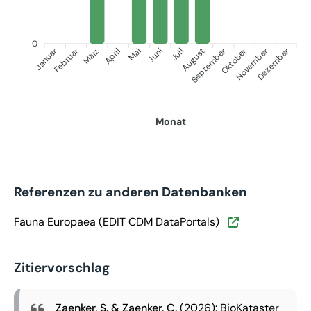
0
Januar
September
Oktober
Dezember
Februar
November
März
April
Juni
Juli
Mai
August
Monat
Referenzen zu anderen Datenbanken
Fauna Europaea (EDIT CDM DataPortals)
Zitiervorschlag
Zaenker, S. & Zaenker, C.
(2026): BioKataster